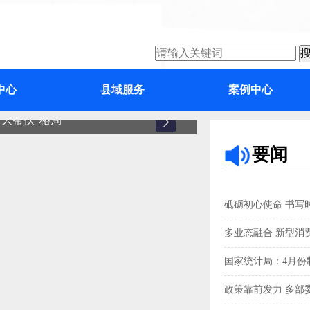
中心
县域服务
案例中心
大帮扶”格局
增城
要闻
砥砺初心使命 书写
多业态融合 新型消
国家统计局：4月份制
政策靠前发力 多部