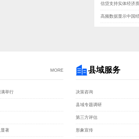
信贷支持实体经济
高频数据显示中国
三大指数扩张，中
央行“地量”逆回购
去年我国企业发明专
3月企业生产活动与
县域服务
MORE
金融总量保持较快
圆满举行
决策咨询
国家统计局：1—2
县域专题调研
税收数据显示：前
第三方评估
2月份CPI涨幅扩大 
显著‌
形象宣传
从春节消费看超大