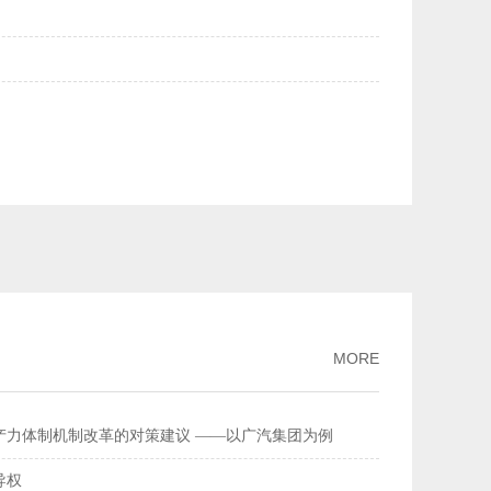
美元均升破6.84——人民币汇率持续走强
2026-02-27
量连续多年全球居首
2026-02-26
流总额超368万亿元
2026-02-11
家标准
2026-02-09
破、经济性持续提升风力发电更聪明更可靠
2026-02-03
MORE
产力体制机制改革的对策建议 ——以广汽集团为例
导权