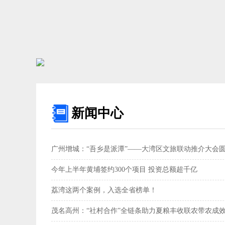
新闻中心
广州增城：“吾乡是派潭”——大湾区文旅联动推介大会
今年上半年黄埔签约300个项目 投资总额超千亿
荔湾这两个案例，入选全省榜单！
茂名高州：“社村合作”全链条助力夏粮丰收联农带农成效