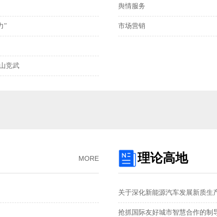
舆情服务
离岸、在岸人民币兑
力”
市场营销
我国发明专利申请
2025年全国社会物
樵山竞武
预制菜将迎首个国
国产化技术不断突
理论高地
MORE
关于深化新能源汽车发展新质生
抢抓国际友好城市智慧合作的制