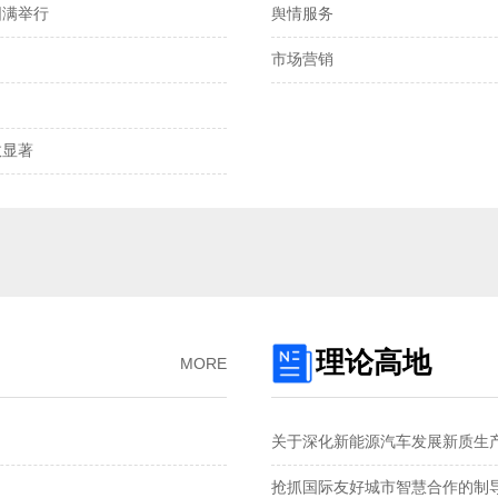
圆满举行
舆情服务
离岸、在岸人民币兑
市场营销
我国发明专利申请
2025年全国社会物
显著‌
预制菜将迎首个国
国产化技术不断突
理论高地
MORE
关于深化新能源汽车发展新质生
抢抓国际友好城市智慧合作的制