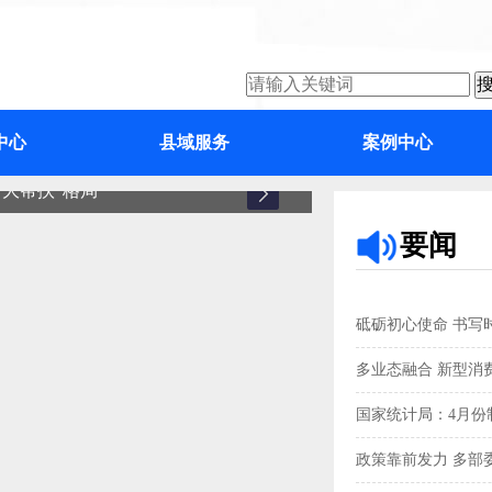
中心
县域服务
案例中心
大帮扶”格局
增城
要闻
砥砺初心使命 书写
多业态融合 新型消
国家统计局：4月份制
政策靠前发力 多部