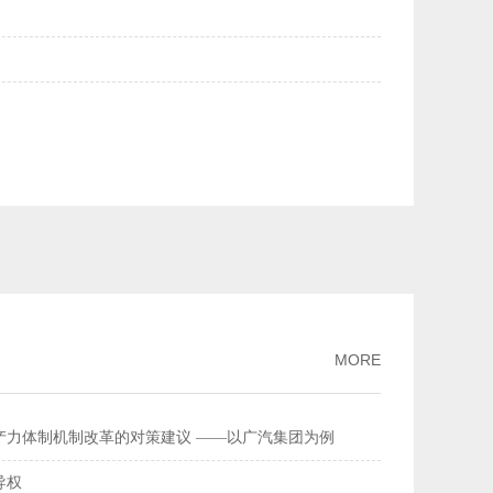
美元均升破6.84——人民币汇率持续走强
2026-02-27
量连续多年全球居首
2026-02-26
流总额超368万亿元
2026-02-11
家标准
2026-02-09
破、经济性持续提升风力发电更聪明更可靠
2026-02-03
MORE
产力体制机制改革的对策建议 ——以广汽集团为例
导权