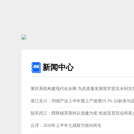
新闻中心
肇庆系统构建现代化水网 为高质量发展筑牢坚实水利支撑
湛江吴川：羽绒产业上半年规上产值增19.3% 以标准与
韶关武江：西联镇芙蓉村以党建为笔 绘就宜居宜业和美乡
云浮：2026年上半年七成财力投向民生