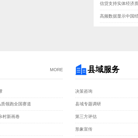
信贷支持实体经济
高频数据显示中国
三大指数扩张，中
央行“地量”逆回购
去年我国企业发明专
3月企业生产活动与
县域服务
MORE
金融总量保持较快
‌
决策咨询
国家统计局：1—2
品质领跑全国赛道‌
县域专题调研
税收数据显示：前
村新画卷‌
第三方评估
2月份CPI涨幅扩大 
形象宣传
从春节消费看超大