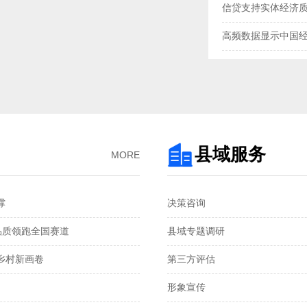
信贷支持实体经济
高频数据显示中国
三大指数扩张，中
央行“地量”逆回购
去年我国企业发明专
3月企业生产活动与
县域服务
MORE
金融总量保持较快
‌
决策咨询
国家统计局：1—2
品质领跑全国赛道‌
县域专题调研
税收数据显示：前
村新画卷‌
第三方评估
2月份CPI涨幅扩大 
形象宣传
从春节消费看超大