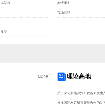
圆满举行
舆情服务
离岸、在岸人民币兑
市场营销
我国发明专利申请
2025年全国社会物
显著‌
预制菜将迎首个国
国产化技术不断突
理论高地
MORE
关于深化新能源汽车发展新质生
抢抓国际友好城市智慧合作的制