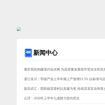
新闻中心
肇庆系统构建现代化水网 为高质量发展筑牢坚实水利支撑
湛江吴川：羽绒产业上半年规上产值增19.3% 以标准与
韶关武江：西联镇芙蓉村以党建为笔 绘就宜居宜业和美乡
云浮：2026年上半年七成财力投向民生