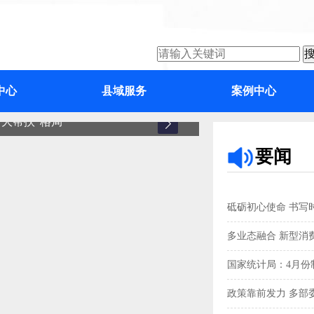
中心
县域服务
案例中心
大帮扶”格局
增城
要闻
砥砺初心使命 书写
多业态融合 新型消
国家统计局：4月份制
政策靠前发力 多部