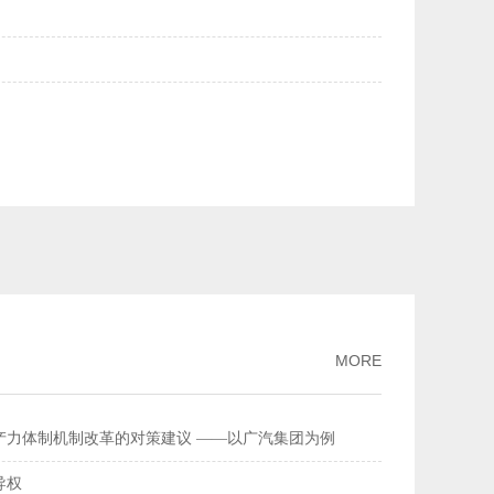
美元均升破6.84——人民币汇率持续走强
2026-02-27
量连续多年全球居首
2026-02-26
流总额超368万亿元
2026-02-11
家标准
2026-02-09
破、经济性持续提升风力发电更聪明更可靠
2026-02-03
MORE
产力体制机制改革的对策建议 ——以广汽集团为例
导权