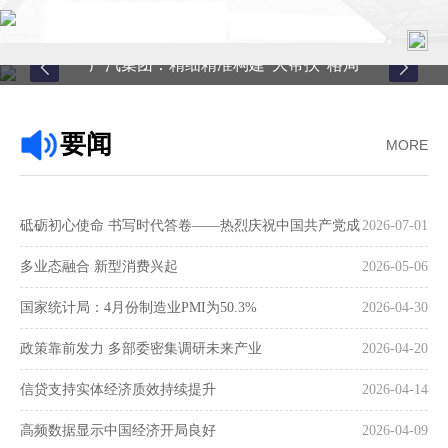
广汽集团：精细精准构建“大帮扶”格局
首页
要闻
MORE
关于中心
新闻中心
砥砺初心使命 书写时代答卷——热烈庆祝中国共产党成
2026-07-01
县域服务
立105周年
多业态融合 新型消费兴起
2026-05-06
案例中心
国家统计局：4月份制造业PMI为50.3%
2026-04-30
政策靠前发力 多部委密集调研未来产业
2026-04-20
联系我们
信贷支持实体经济质效持续提升
2026-04-14
在线留言
高频数据显示中国经济开局良好
2026-04-09