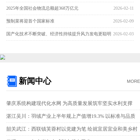
2025年全国社会物流总额超368万亿元
2026-02-11
预制菜将迎首个国家标准
2026-02-09
国产化技术不断突破、经济性持续提升风力发电更聪明
2026-02-03
更可靠
新闻中心
MORE
肇庆系统构建现代化水网 为高质量发展筑牢坚实水利支撑‌
湛江吴川：羽绒产业上半年规上产值增19.3% 以标准与品质
领跑全国赛道‌
韶关武江：西联镇芙蓉村以党建为笔 绘就宜居宜业和美乡村