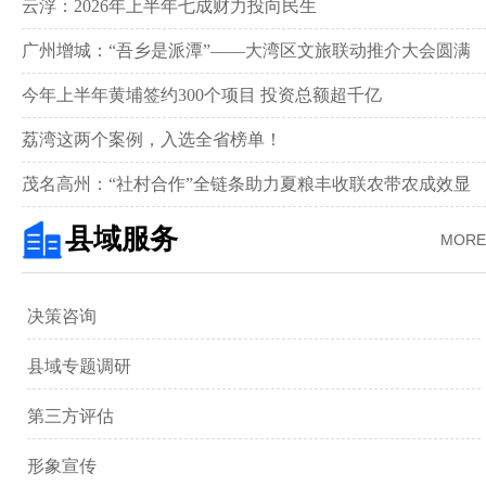
新画卷‌
云浮：2026年上半年七成财力投向民生
广州增城：“吾乡是派潭”——大湾区文旅联动推介大会圆满
举行
今年上半年黄埔签约300个项目 投资总额超千亿
荔湾这两个案例，入选全省榜单！
茂名高州：“社村合作”全链条助力夏粮丰收联农带农成效显
著‌
县域服务
MORE
决策咨询
县域专题调研
第三方评估
形象宣传