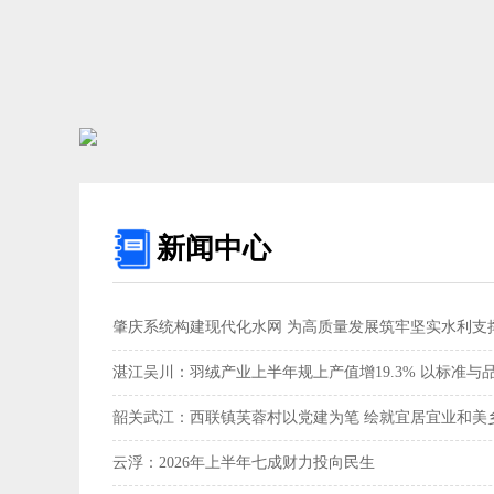
新闻中心
肇庆系统构建现代化水网 为高质量发展筑牢坚实水利支撑
湛江吴川：羽绒产业上半年规上产值增19.3% 以标准与
韶关武江：西联镇芙蓉村以党建为笔 绘就宜居宜业和美乡
云浮：2026年上半年七成财力投向民生