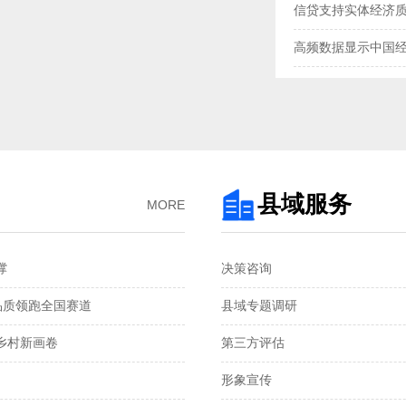
信贷支持实体经济
高频数据显示中国
三大指数扩张，中
央行“地量”逆回购
去年我国企业发明专
3月企业生产活动与
县域服务
MORE
金融总量保持较快
‌
决策咨询
国家统计局：1—2
品质领跑全国赛道‌
县域专题调研
税收数据显示：前
村新画卷‌
第三方评估
2月份CPI涨幅扩大 
形象宣传
从春节消费看超大