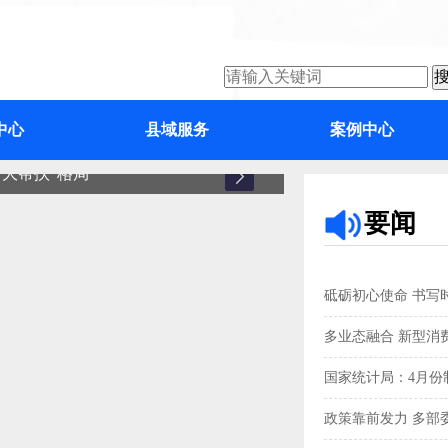
中心
县域服务
案例中心
大帮扶”格局
增城
要闻
砥砺初心使命 书写
多业态融合 新型消
国家统计局：4月份制
政策靠前发力 多部