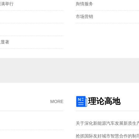
圆满举行
舆情服务
离岸、在岸人民币兑
市场营销
我国发明专利申请
2025年全国社会物
显著‌
预制菜将迎首个国
国产化技术不断突
理论高地
MORE
关于深化新能源汽车发展新质生
抢抓国际友好城市智慧合作的制