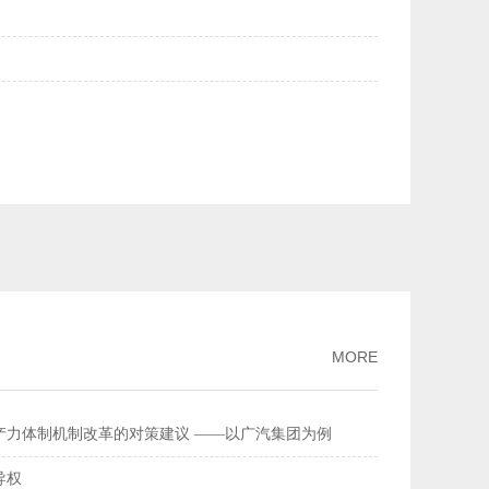
美元均升破6.84——人民币汇率持续走强
2026-02-27
量连续多年全球居首
2026-02-26
流总额超368万亿元
2026-02-11
家标准
2026-02-09
破、经济性持续提升风力发电更聪明更可靠
2026-02-03
MORE
产力体制机制改革的对策建议 ——以广汽集团为例
导权