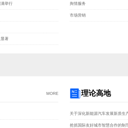
圆满举行
舆情服务
离岸、在岸人民币兑
市场营销
我国发明专利申请
2025年全国社会物
显著‌
预制菜将迎首个国
国产化技术不断突
理论高地
MORE
关于深化新能源汽车发展新质生
抢抓国际友好城市智慧合作的制