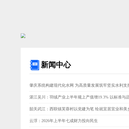
新闻中心
肇庆系统构建现代化水网 为高质量发展筑牢坚实水利支撑
湛江吴川：羽绒产业上半年规上产值增19.3% 以标准与
韶关武江：西联镇芙蓉村以党建为笔 绘就宜居宜业和美乡
云浮：2026年上半年七成财力投向民生