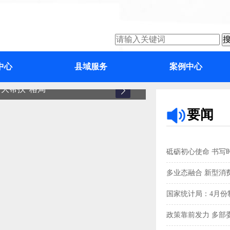
中心
县域服务
案例中心
大帮扶”格局
增城
要闻
砥砺初心使命 书写
多业态融合 新型消
国家统计局：4月份制
政策靠前发力 多部