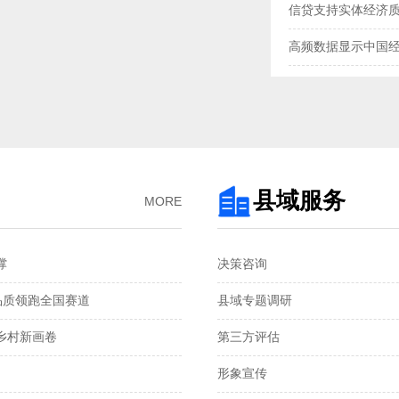
信贷支持实体经济
高频数据显示中国
三大指数扩张，中
央行“地量”逆回购
去年我国企业发明专
3月企业生产活动与
县域服务
MORE
金融总量保持较快
‌
决策咨询
国家统计局：1—2
品质领跑全国赛道‌
县域专题调研
税收数据显示：前
村新画卷‌
第三方评估
2月份CPI涨幅扩大 
形象宣传
从春节消费看超大