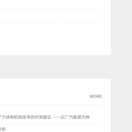
美元均升破6.84——人民币汇率持续走强
2026-02-27
量连续多年全球居首
2026-02-26
流总额超368万亿元
2026-02-11
家标准
2026-02-09
破、经济性持续提升风力发电更聪明更可靠
2026-02-03
MORE
产力体制机制改革的对策建议 ——以广汽集团为例
导权