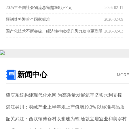
2025年全国社会物流总额超368万亿元
2026-02-11
预制菜将迎首个国家标准
2026-02-09
国产化技术不断突破、经济性持续提升风力发电更聪明
2026-02-03
更可靠
新闻中心
MORE
肇庆系统构建现代化水网 为高质量发展筑牢坚实水利支撑‌
湛江吴川：羽绒产业上半年规上产值增19.3% 以标准与品质
领跑全国赛道‌
韶关武江：西联镇芙蓉村以党建为笔 绘就宜居宜业和美乡村