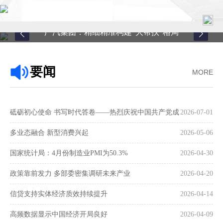
广汽集团：精细精准构建“大帮扶”格局
首页
要闻
MORE
关于中心
新闻中心
砥砺初心使命 书写时代答卷——热烈庆祝中国共产党成
2026-07-01
县域服务
立105周年
多业态融合 新型消费兴起
2026-05-06
案例中心
国家统计局：4月份制造业PMI为50.3%
2026-04-30
政策靠前发力 多部委密集调研未来产业
2026-04-20
联系我们
信贷支持实体经济质效持续提升
2026-04-14
在线留言
高频数据显示中国经济开局良好
2026-04-09