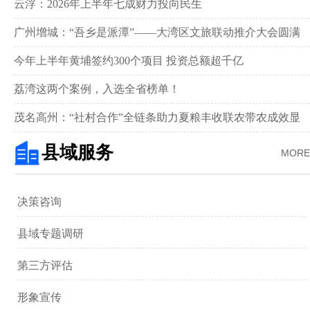
新画卷‌
云浮：2026年上半年七成财力投向民生
广州增城：“吾乡是派潭”——大湾区文旅联动推介大会圆满
举行
今年上半年黄埔签约300个项目 投资总额超千亿
荔湾这两个案例，入选全省榜单！
茂名高州：“社村合作”全链条助力夏粮丰收联农带农成效显
著‌
县域服务
MORE
决策咨询
县域专题调研
第三方评估
形象宣传