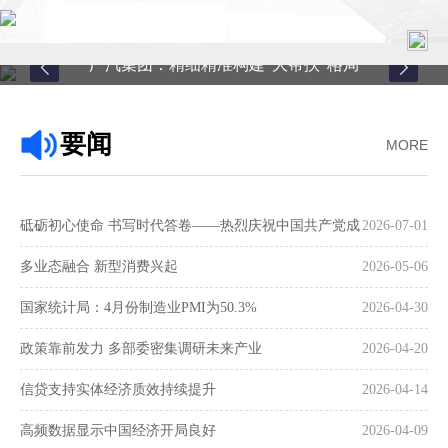
广汽集团：精细精准构建“大帮扶”格局
首页
要闻
MORE
关于中心
新闻中心
砥砺初心使命 书写时代答卷——热烈庆祝中国共产党成
2026-07-01
县域服务
立105周年
多业态融合 新型消费兴起
2026-05-06
案例中心
国家统计局：4月份制造业PMI为50.3%
2026-04-30
政策靠前发力 多部委密集调研未来产业
2026-04-20
联系我们
信贷支持实体经济质效持续提升
2026-04-14
在线留言
高频数据显示中国经济开局良好
2026-04-09