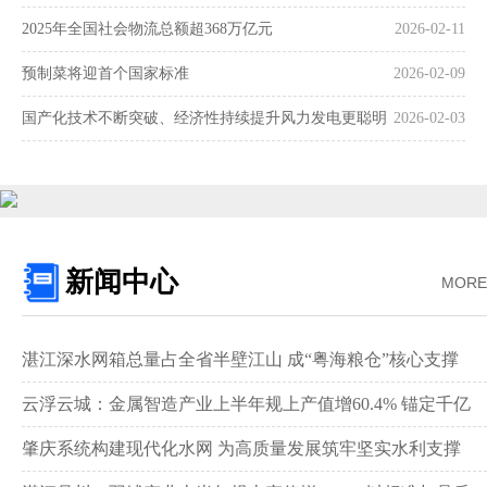
2025年全国社会物流总额超368万亿元
2026-02-11
预制菜将迎首个国家标准
2026-02-09
国产化技术不断突破、经济性持续提升风力发电更聪明
2026-02-03
更可靠
新闻中心
MORE
湛江深水网箱总量占全省半壁江山 成“粤海粮仓”核心支撑‌
云浮云城：金属智造产业上半年规上产值增60.4% 锚定千亿
级目标锻造制造业
肇庆系统构建现代化水网 为高质量发展筑牢坚实水利支撑‌