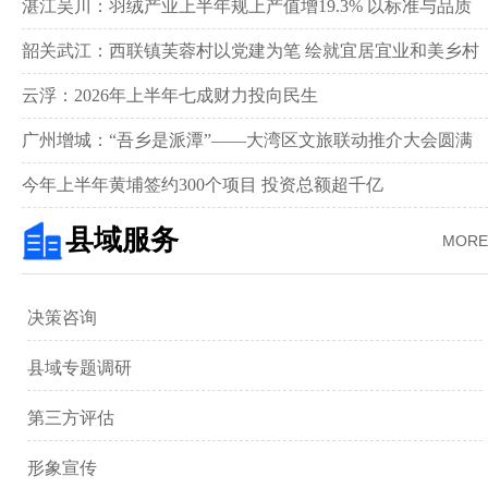
湛江吴川：羽绒产业上半年规上产值增19.3% 以标准与品质
领跑全国赛道‌
韶关武江：西联镇芙蓉村以党建为笔 绘就宜居宜业和美乡村
新画卷‌
云浮：2026年上半年七成财力投向民生
广州增城：“吾乡是派潭”——大湾区文旅联动推介大会圆满
举行
今年上半年黄埔签约300个项目 投资总额超千亿
县域服务
MORE
决策咨询
县域专题调研
第三方评估
形象宣传