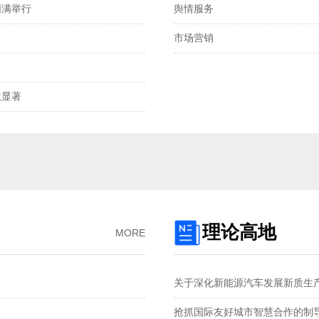
圆满举行
舆情服务
离岸、在岸人民币兑
市场营销
我国发明专利申请
2025年全国社会物
显著‌
预制菜将迎首个国
国产化技术不断突
理论高地
MORE
关于深化新能源汽车发展新质生
抢抓国际友好城市智慧合作的制