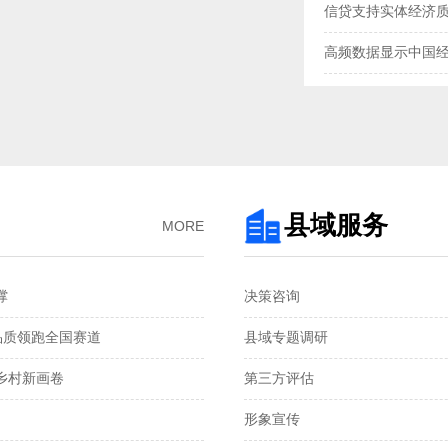
信贷支持实体经济
高频数据显示中国
三大指数扩张，中
央行“地量”逆回购
去年我国企业发明专
3月企业生产活动与
县域服务
MORE
金融总量保持较快
‌
决策咨询
国家统计局：1—2
品质领跑全国赛道‌
县域专题调研
税收数据显示：前
村新画卷‌
第三方评估
2月份CPI涨幅扩大 
形象宣传
从春节消费看超大