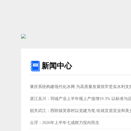
新闻中心
肇庆系统构建现代化水网 为高质量发展筑牢坚实水利支撑
湛江吴川：羽绒产业上半年规上产值增19.3% 以标准与
韶关武江：西联镇芙蓉村以党建为笔 绘就宜居宜业和美乡
云浮：2026年上半年七成财力投向民生