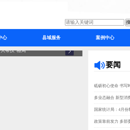
中心
县域服务
案例中心
大帮扶”格局
增城
要闻
砥砺初心使命 书写
多业态融合 新型消
国家统计局：4月份制
政策靠前发力 多部