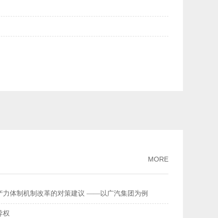
美元均升破6.84——人民币汇率持续走强
2026-02-27
量连续多年全球居首
2026-02-26
流总额超368万亿元
2026-02-11
家标准
2026-02-09
破、经济性持续提升风力发电更聪明更可靠
2026-02-03
MORE
产力体制机制改革的对策建议 ——以广汽集团为例
导权