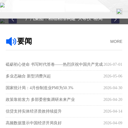
广汽集团：精细精准构建“大帮扶”格局
首页
要闻
MORE
关于中心
新闻中心
砥砺初心使命 书写时代答卷——热烈庆祝中国共产党成
2026-07-01
县域服务
立105周年
多业态融合 新型消费兴起
2026-05-06
案例中心
国家统计局：4月份制造业PMI为50.3%
2026-04-30
政策靠前发力 多部委密集调研未来产业
2026-04-20
联系我们
信贷支持实体经济质效持续提升
2026-04-14
在线留言
高频数据显示中国经济开局良好
2026-04-09