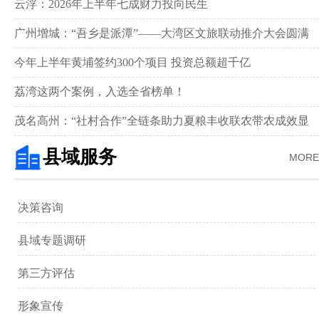
新画卷‌
云浮：2026年上半年七成财力投向民生
广州增城：“吾乡是派潭”——大湾区文旅联动推介大会圆满
举行
今年上半年黄埔签约300个项目 投资总额超千亿
荔湾这两个案例，入选全省榜单！
茂名高州：“社村合作”全链条助力夏粮丰收联农带农成效显
著‌
县域服务
MORE
决策咨询
县域专题调研
第三方评估
形象宣传