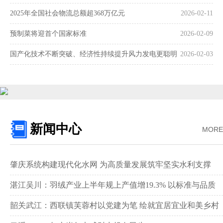
2025年全国社会物流总额超368万亿元
2026-02-11
预制菜将迎首个国家标准
2026-02-09
国产化技术不断突破、经济性持续提升风力发电更聪明
2026-02-03
更可靠
新闻中心
MORE
肇庆系统构建现代化水网 为高质量发展筑牢坚实水利支撑‌
湛江吴川：羽绒产业上半年规上产值增19.3% 以标准与品质
领跑全国赛道‌
韶关武江：西联镇芙蓉村以党建为笔 绘就宜居宜业和美乡村