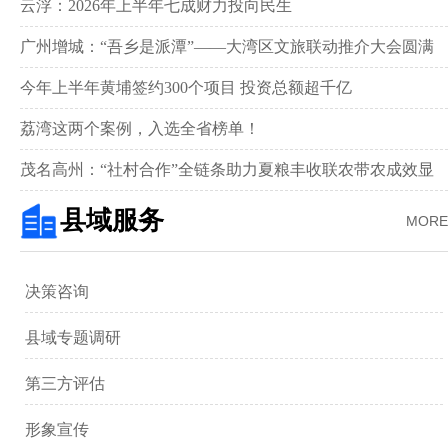
新画卷‌
云浮：2026年上半年七成财力投向民生
广州增城：“吾乡是派潭”——大湾区文旅联动推介大会圆满
举行
今年上半年黄埔签约300个项目 投资总额超千亿
荔湾这两个案例，入选全省榜单！
茂名高州：“社村合作”全链条助力夏粮丰收联农带农成效显
著‌
县域服务
MORE
决策咨询
县域专题调研
第三方评估
形象宣传