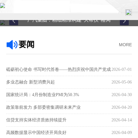
广汽集团：精细精准构建“大帮扶”格局
首页
要闻
MORE
关于中心
新闻中心
砥砺初心使命 书写时代答卷——热烈庆祝中国共产党成
2026-07-01
县域服务
立105周年
多业态融合 新型消费兴起
2026-05-06
案例中心
国家统计局：4月份制造业PMI为50.3%
2026-04-30
政策靠前发力 多部委密集调研未来产业
2026-04-20
联系我们
信贷支持实体经济质效持续提升
2026-04-14
在线留言
高频数据显示中国经济开局良好
2026-04-09