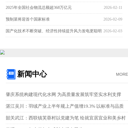
2025年全国社会物流总额超368万亿元
2026-02-11
预制菜将迎首个国家标准
2026-02-09
国产化技术不断突破、经济性持续提升风力发电更聪明
2026-02-03
更可靠
新闻中心
MORE
肇庆系统构建现代化水网 为高质量发展筑牢坚实水利支撑‌
湛江吴川：羽绒产业上半年规上产值增19.3% 以标准与品质
领跑全国赛道‌
韶关武江：西联镇芙蓉村以党建为笔 绘就宜居宜业和美乡村