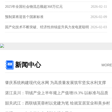
2025年全国社会物流总额超368万亿元
2026-02-11
预制菜将迎首个国家标准
2026-02-09
国产化技术不断突破、经济性持续提升风力发电更聪明
2026-02-03
更可靠
新闻中心
MORE
肇庆系统构建现代化水网 为高质量发展筑牢坚实水利支撑‌
湛江吴川：羽绒产业上半年规上产值增19.3% 以标准与品质
领跑全国赛道‌
韶关武江：西联镇芙蓉村以党建为笔 绘就宜居宜业和美乡村