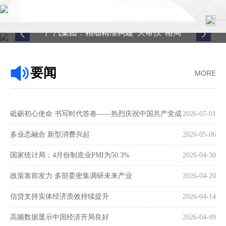
广汽集团：精细精准构建“大帮扶”格局
首页
要闻
MORE
关于中心
新闻中心
砥砺初心使命 书写时代答卷——热烈庆祝中国共产党成
2026-07-01
县域服务
立105周年
多业态融合 新型消费兴起
2026-05-06
案例中心
国家统计局：4月份制造业PMI为50.3%
2026-04-30
政策靠前发力 多部委密集调研未来产业
2026-04-20
联系我们
信贷支持实体经济质效持续提升
2026-04-14
在线留言
高频数据显示中国经济开局良好
2026-04-09