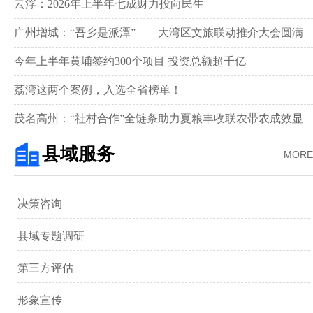
新画卷‌
云浮：2026年上半年七成财力投向民生
广州增城：“吾乡是派潭”——大湾区文旅联动推介大会圆满
举行
今年上半年黄埔签约300个项目 投资总额超千亿
荔湾这两个案例，入选全省榜单！
茂名高州：“社村合作”全链条助力夏粮丰收联农带农成效显
著‌
县域服务
MORE
决策咨询
县域专题调研
第三方评估
形象宣传