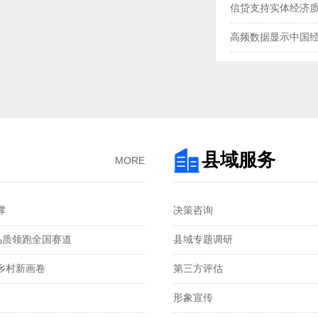
信贷支持实体经济
高频数据显示中国
三大指数扩张，中
央行“地量”逆回购
去年我国企业发明专
3月企业生产活动与
县域服务
MORE
金融总量保持较快
‌
决策咨询
国家统计局：1—2
品质领跑全国赛道‌
县域专题调研
税收数据显示：前
村新画卷‌
第三方评估
2月份CPI涨幅扩大 
形象宣传
从春节消费看超大