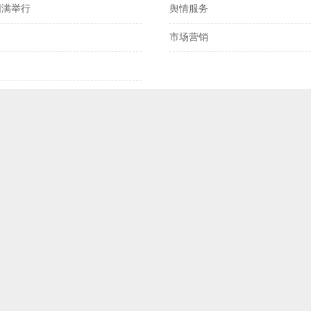
圆满举行
舆情服务
离岸、在岸人民币兑
市场营销
我国发明专利申请
2025年全国社会物
显著‌
预制菜将迎首个国
国产化技术不断突
理论高地
MORE
关于深化新能源汽车发展新质生
抢抓国际友好城市智慧合作的制