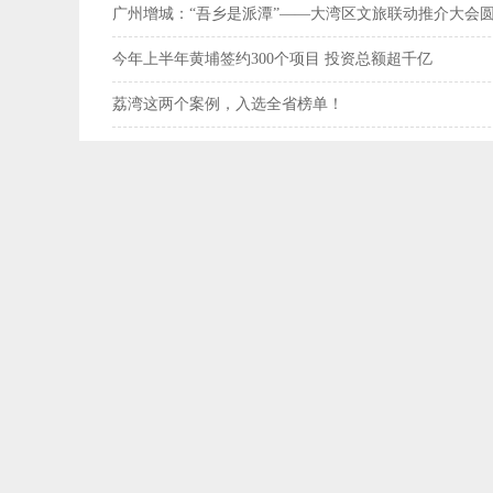
广州增城：“吾乡是派潭”——大湾区文旅联动推介大会
今年上半年黄埔签约300个项目 投资总额超千亿
荔湾这两个案例，入选全省榜单！
茂名高州：“社村合作”全链条助力夏粮丰收联农带农成效
案例中心
决策咨询服务案例
县域专题调研案例