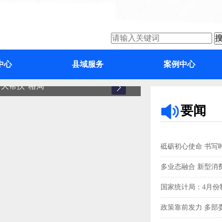
中心
县域服务
案例中心
大帮扶”格局
增城
要闻
砥砺初心使命 书写
多业态融合 新型消
国家统计局：4月份制
政策靠前发力 多部