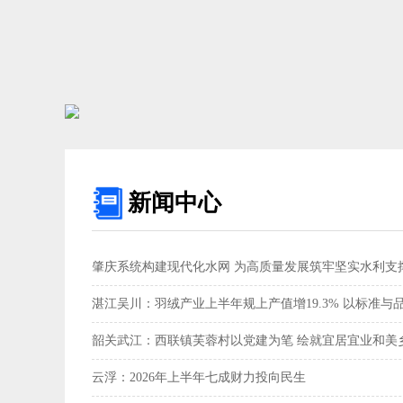
新闻中心
肇庆系统构建现代化水网 为高质量发展筑牢坚实水利支撑
湛江吴川：羽绒产业上半年规上产值增19.3% 以标准与
韶关武江：西联镇芙蓉村以党建为笔 绘就宜居宜业和美乡
云浮：2026年上半年七成财力投向民生