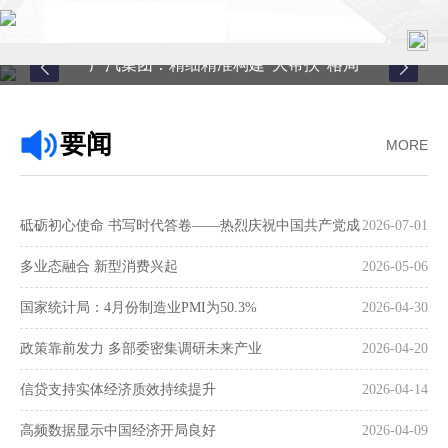
广汽集团：精细精准构建“大帮扶”格局
首页
要闻
MORE
关于中心
新闻中心
砥砺初心使命 书写时代答卷——热烈庆祝中国共产党成
2026-07-01
县域服务
立105周年
多业态融合 新型消费兴起
2026-05-06
案例中心
国家统计局：4月份制造业PMI为50.3%
2026-04-30
政策靠前发力 多部委密集调研未来产业
2026-04-20
联系我们
信贷支持实体经济质效持续提升
2026-04-14
在线留言
高频数据显示中国经济开局良好
2026-04-09