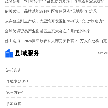
茂名高州：“社村合作”全链条助力夏粮丰收联农带农成效显
著‌
韶关武江：品牌赋能破解社区集体经济“无地增收”难题‌
从实验室到生产线，大亚湾开发区把“科研力”变成“制造力”
全球跨境贸易产业集聚区生态大会在广州南沙举行
佛山南海：2026国际咏春拳大赛完美收官 2.1万人次赴樵山竞
武
县域服务
MORE
决策咨询
县域专题调研
第三方评估
形象宣传