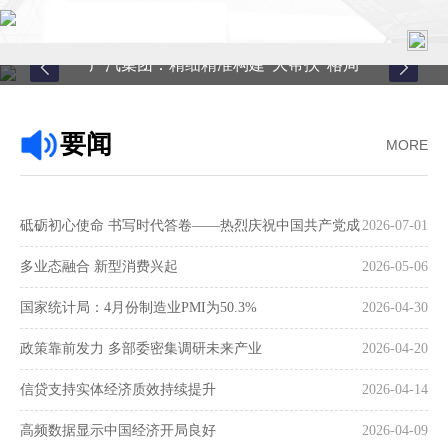
广汽集团：精细精准构建“大帮扶”格局
首页
要闻
MORE
关于中心
新闻中心
砥砺初心使命 书写时代答卷——热烈庆祝中国共产党成
2026-07-01
县域服务
立105周年
多业态融合 新型消费兴起
2026-05-06
案例中心
国家统计局：4月份制造业PMI为50.3%
2026-04-30
政策靠前发力 多部委密集调研未来产业
2026-04-20
联系我们
信贷支持实体经济质效持续提升
2026-04-14
在线留言
高频数据显示中国经济开局良好
2026-04-09