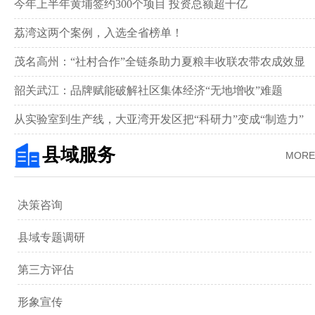
举行
今年上半年黄埔签约300个项目 投资总额超千亿
荔湾这两个案例，入选全省榜单！
茂名高州：“社村合作”全链条助力夏粮丰收联农带农成效显
著‌
韶关武江：品牌赋能破解社区集体经济“无地增收”难题‌
从实验室到生产线，大亚湾开发区把“科研力”变成“制造力”
县域服务
MORE
决策咨询
县域专题调研
第三方评估
形象宣传