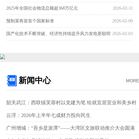
2025年全国社会物流总额超368万亿元
2026-02-11
预制菜将迎首个国家标准
2026-02-09
国产化技术不断突破、经济性持续提升风力发电更聪明
2026-02-03
更可靠
新闻中心
MORE
韶关武江：西联镇芙蓉村以党建为笔 绘就宜居宜业和美乡村
新画卷‌
云浮：2026年上半年七成财力投向民生
广州增城：“吾乡是派潭”——大湾区文旅联动推介大会圆满