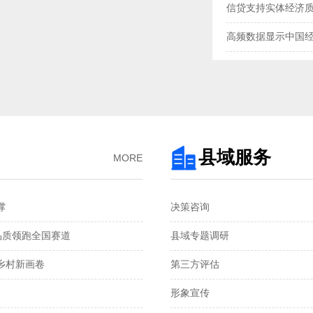
信贷支持实体经济
高频数据显示中国
三大指数扩张，中
央行“地量”逆回购
去年我国企业发明专
3月企业生产活动与
县域服务
MORE
金融总量保持较快
‌
决策咨询
国家统计局：1—2
品质领跑全国赛道‌
县域专题调研
税收数据显示：前
村新画卷‌
第三方评估
2月份CPI涨幅扩大 
形象宣传
从春节消费看超大