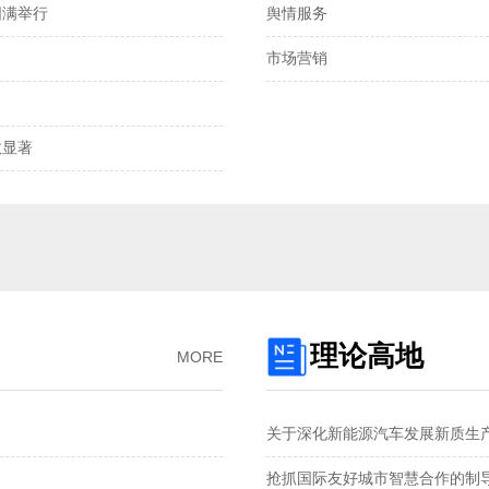
圆满举行
舆情服务
离岸、在岸人民币兑
市场营销
我国发明专利申请
2025年全国社会物
显著‌
预制菜将迎首个国
国产化技术不断突
理论高地
MORE
关于深化新能源汽车发展新质生
抢抓国际友好城市智慧合作的制