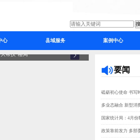
中心
县域服务
案例中心
大帮扶”格局
增城
要闻
砥砺初心使命 书写
多业态融合 新型消
国家统计局：4月份制
政策靠前发力 多部