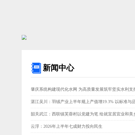
新闻中心
肇庆系统构建现代化水网 为高质量发展筑牢坚实水利支撑
湛江吴川：羽绒产业上半年规上产值增19.3% 以标准与
韶关武江：西联镇芙蓉村以党建为笔 绘就宜居宜业和美乡
云浮：2026年上半年七成财力投向民生