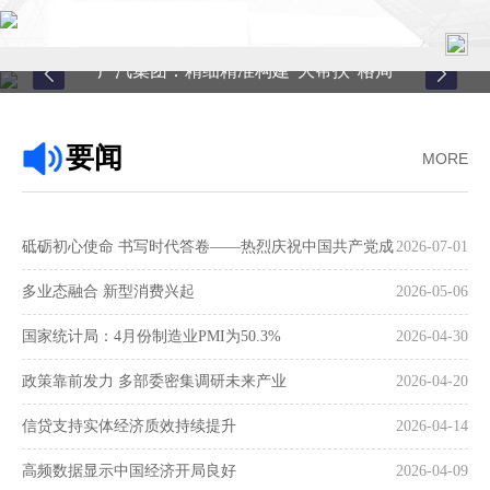
广汽集团：精细精准构建“大帮扶”格局
首页
要闻
MORE
关于中心
新闻中心
砥砺初心使命 书写时代答卷——热烈庆祝中国共产党成
2026-07-01
县域服务
立105周年
多业态融合 新型消费兴起
2026-05-06
案例中心
国家统计局：4月份制造业PMI为50.3%
2026-04-30
政策靠前发力 多部委密集调研未来产业
2026-04-20
联系我们
信贷支持实体经济质效持续提升
2026-04-14
在线留言
高频数据显示中国经济开局良好
2026-04-09