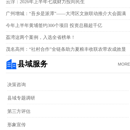
新画卷‌
云浮：2026年上半年七成财力投向民生
广州增城：“吾乡是派潭”——大湾区文旅联动推介大会圆满
举行
今年上半年黄埔签约300个项目 投资总额超千亿
荔湾这两个案例，入选全省榜单！
茂名高州：“社村合作”全链条助力夏粮丰收联农带农成效显
著‌
县域服务
MORE
决策咨询
县域专题调研
第三方评估
形象宣传