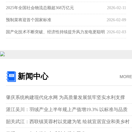
2025年全国社会物流总额超368万亿元
2026-02-11
预制菜将迎首个国家标准
2026-02-09
国产化技术不断突破、经济性持续提升风力发电更聪明
2026-02-03
更可靠
新闻中心
MORE
肇庆系统构建现代化水网 为高质量发展筑牢坚实水利支撑‌
湛江吴川：羽绒产业上半年规上产值增19.3% 以标准与品质
领跑全国赛道‌
韶关武江：西联镇芙蓉村以党建为笔 绘就宜居宜业和美乡村