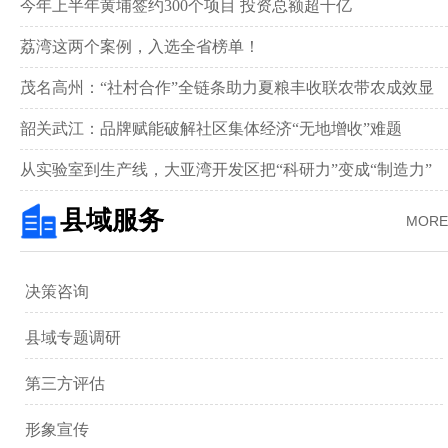
举行
今年上半年黄埔签约300个项目 投资总额超千亿
荔湾这两个案例，入选全省榜单！
茂名高州：“社村合作”全链条助力夏粮丰收联农带农成效显
著‌
韶关武江：品牌赋能破解社区集体经济“无地增收”难题‌
从实验室到生产线，大亚湾开发区把“科研力”变成“制造力”
县域服务
MORE
决策咨询
县域专题调研
第三方评估
形象宣传