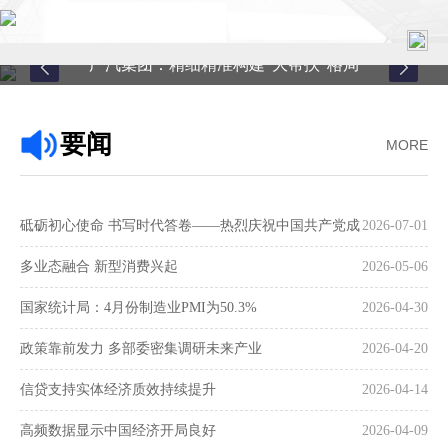
广汽集团：精细精准构建“大帮扶”格局
首页
要闻
MORE
关于中心
新闻中心
砥砺初心使命 书写时代答卷——热烈庆祝中国共产党成
2026-07-01
县域服务
立105周年
多业态融合 新型消费兴起
2026-05-06
案例中心
国家统计局：4月份制造业PMI为50.3%
2026-04-30
政策靠前发力 多部委密集调研未来产业
2026-04-20
联系我们
信贷支持实体经济质效持续提升
2026-04-14
在线留言
高频数据显示中国经济开局良好
2026-04-09