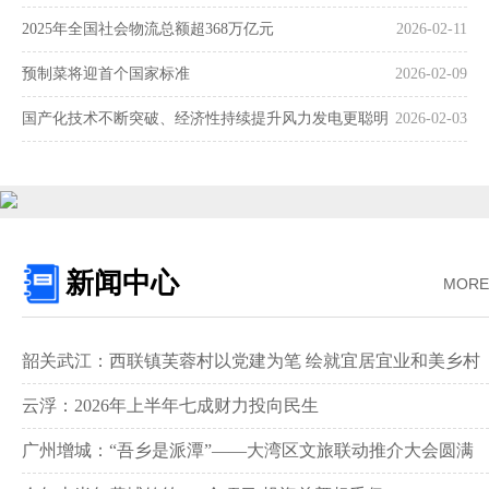
2025年全国社会物流总额超368万亿元
2026-02-11
预制菜将迎首个国家标准
2026-02-09
国产化技术不断突破、经济性持续提升风力发电更聪明
2026-02-03
更可靠
新闻中心
MORE
韶关武江：西联镇芙蓉村以党建为笔 绘就宜居宜业和美乡村
新画卷‌
云浮：2026年上半年七成财力投向民生
广州增城：“吾乡是派潭”——大湾区文旅联动推介大会圆满