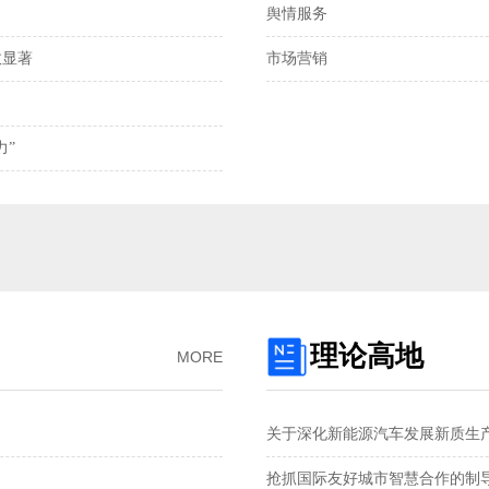
舆情服务
离岸、在岸人民币兑
显著‌
市场营销
我国发明专利申请
2025年全国社会物
力”
预制菜将迎首个国
国产化技术不断突
理论高地
MORE
关于深化新能源汽车发展新质生
抢抓国际友好城市智慧合作的制