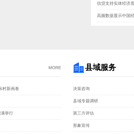
信贷支持实体经济
高频数据显示中国
三大指数扩张，中
央行“地量”逆回购
去年我国企业发明专
3月企业生产活动与
县域服务
MORE
金融总量保持较快
村新画卷‌
决策咨询
国家统计局：1—2
县域专题调研
税收数据显示：前
圆满举行
第三方评估
2月份CPI涨幅扩大 
形象宣传
从春节消费看超大