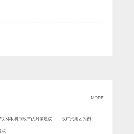
美元均升破6.84——人民币汇率持续走强
2026-02-27
量连续多年全球居首
2026-02-26
流总额超368万亿元
2026-02-11
家标准
2026-02-09
破、经济性持续提升风力发电更聪明更可靠
2026-02-03
MORE
产力体制机制改革的对策建议 ——以广汽集团为例
导权