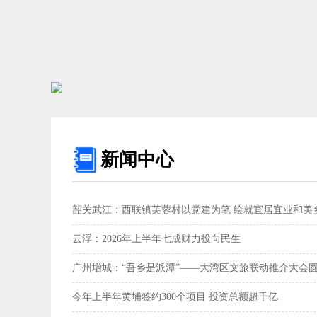
新闻中心
韶关武江：西联镇芙蓉村以党建为笔 绘就宜居宜业和美乡
云浮：2026年上半年七成财力投向民生
广州增城：“吾乡是派潭”——大湾区文旅联动推介大会
今年上半年黄埔签约300个项目 投资总额超千亿