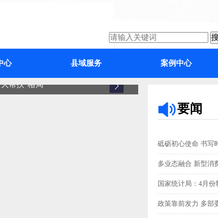
中心
县域服务
案例中心
大帮扶”格局
增城
要闻
砥砺初心使命 书写
多业态融合 新型消
国家统计局：4月份制
政策靠前发力 多部