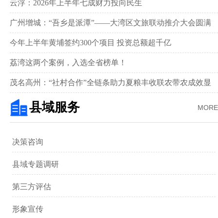
新画卷‌
云浮：2026年上半年七成财力投向民生
广州增城：“吾乡是派潭”——大湾区文旅联动推介大会圆满
举行
今年上半年黄埔签约300个项目 投资总额超千亿
荔湾这两个案例，入选全省榜单！
茂名高州：“社村合作”全链条助力夏粮丰收联农带农成效显
著‌
县域服务
MORE
决策咨询
县域专题调研
第三方评估
形象宣传