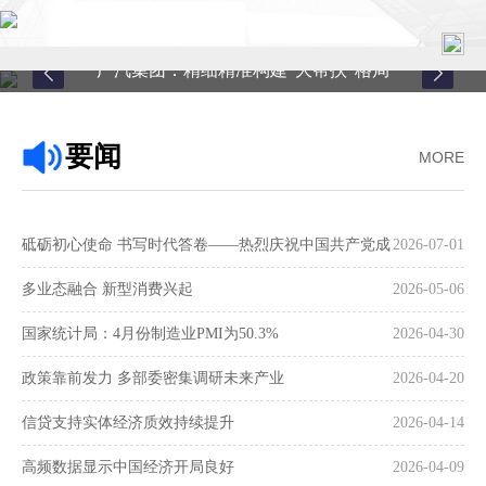
广汽集团：精细精准构建“大帮扶”格局
首页
要闻
MORE
关于中心
新闻中心
砥砺初心使命 书写时代答卷——热烈庆祝中国共产党成
2026-07-01
县域服务
立105周年
多业态融合 新型消费兴起
2026-05-06
案例中心
国家统计局：4月份制造业PMI为50.3%
2026-04-30
政策靠前发力 多部委密集调研未来产业
2026-04-20
联系我们
信贷支持实体经济质效持续提升
2026-04-14
在线留言
高频数据显示中国经济开局良好
2026-04-09