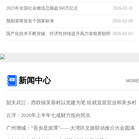
2025年全国社会物流总额超368万亿元
2026-02-11
预制菜将迎首个国家标准
2026-02-09
国产化技术不断突破、经济性持续提升风力发电更聪明
2026-02-03
更可靠
新闻中心
MORE
韶关武江：西联镇芙蓉村以党建为笔 绘就宜居宜业和美乡村
新画卷‌
云浮：2026年上半年七成财力投向民生
广州增城：“吾乡是派潭”——大湾区文旅联动推介大会圆满