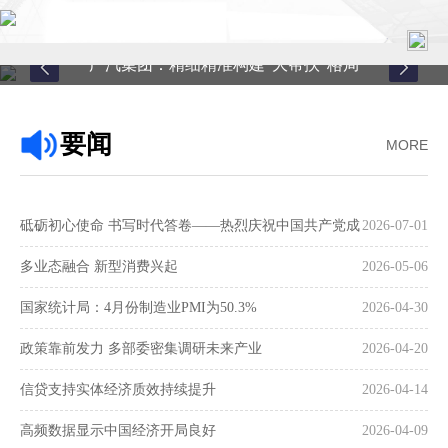
广汽集团：精细精准构建“大帮扶”格局
首页
要闻
MORE
关于中心
新闻中心
砥砺初心使命 书写时代答卷——热烈庆祝中国共产党成
2026-07-01
县域服务
立105周年
多业态融合 新型消费兴起
2026-05-06
案例中心
国家统计局：4月份制造业PMI为50.3%
2026-04-30
政策靠前发力 多部委密集调研未来产业
2026-04-20
联系我们
信贷支持实体经济质效持续提升
2026-04-14
在线留言
高频数据显示中国经济开局良好
2026-04-09