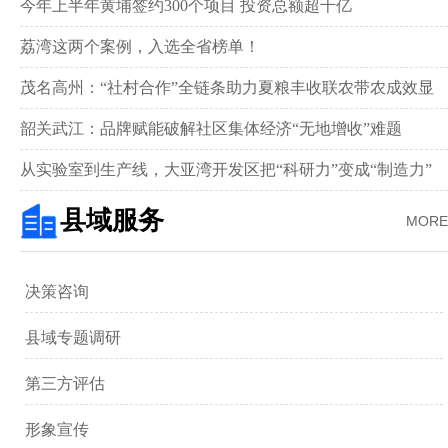
举行
今年上半年黄埔签约300个项目 投资总额超千亿
荔湾这两个案例，入选全省榜单！
茂名高州：“社村合作”全链条助力夏粮丰收联农带农成效显
著‌
韶关武江：品牌赋能破解社区集体经济“无地增收”难题‌
从实验室到生产线，大亚湾开发区把“科研力”变成“制造力”
县域服务
MORE
决策咨询
县域专题调研
第三方评估
形象宣传