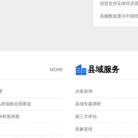
信贷支持实体经济
高频数据显示中国
三大指数扩张，中
央行“地量”逆回购
去年我国企业发明专
3月企业生产活动与
县域服务
MORE
金融总量保持较快
‌
决策咨询
国家统计局：1—2
品质领跑全国赛道‌
县域专题调研
税收数据显示：前
村新画卷‌
第三方评估
2月份CPI涨幅扩大 
形象宣传
从春节消费看超大