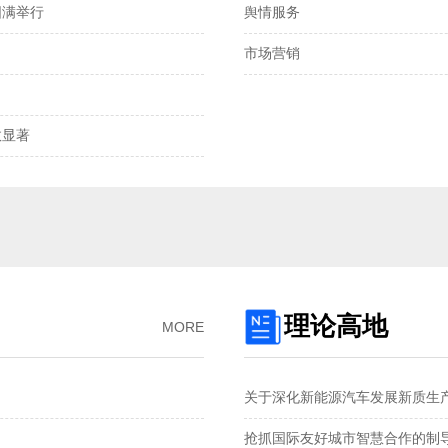
圆满举行
舆情服务
离岸、在岸人民币兑
市场营销
我国发明专利申请
2025年全国社会物
显著‌
预制菜将迎首个国
国产化技术不断突
理论高地
MORE
关于深化新能源汽车发展新质生
抢抓国际友好城市智慧合作的制