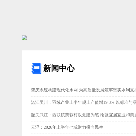
新闻中心
肇庆系统构建现代化水网 为高质量发展筑牢坚实水利支撑
湛江吴川：羽绒产业上半年规上产值增19.3% 以标准与
韶关武江：西联镇芙蓉村以党建为笔 绘就宜居宜业和美乡
云浮：2026年上半年七成财力投向民生