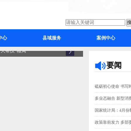
中心
县域服务
案例中心
大帮扶”格局
增城
要闻
砥砺初心使命 书写
多业态融合 新型消
国家统计局：4月份制
政策靠前发力 多部