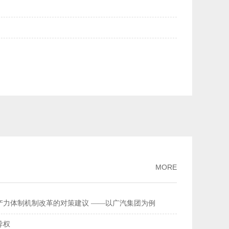
美元均升破6.84——人民币汇率持续走强
2026-02-27
量连续多年全球居首
2026-02-26
流总额超368万亿元
2026-02-11
家标准
2026-02-09
破、经济性持续提升风力发电更聪明更可靠
2026-02-03
MORE
产力体制机制改革的对策建议 ——以广汽集团为例
导权