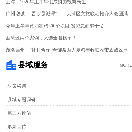
新画卷‌
云浮：2026年上半年七成财力投向民生
广州增城：“吾乡是派潭”——大湾区文旅联动推介大会圆满
举行
今年上半年黄埔签约300个项目 投资总额超千亿
荔湾这两个案例，入选全省榜单！
茂名高州：“社村合作”全链条助力夏粮丰收联农带农成效显
著‌
县域服务
MORE
决策咨询
县域专题调研
第三方评估
形象宣传