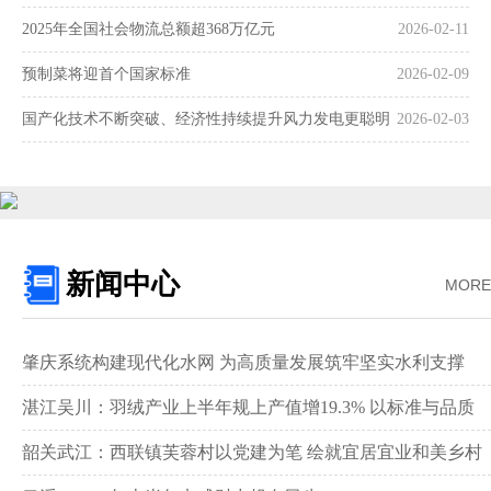
2025年全国社会物流总额超368万亿元
2026-02-11
预制菜将迎首个国家标准
2026-02-09
国产化技术不断突破、经济性持续提升风力发电更聪明
2026-02-03
更可靠
新闻中心
MORE
肇庆系统构建现代化水网 为高质量发展筑牢坚实水利支撑‌
湛江吴川：羽绒产业上半年规上产值增19.3% 以标准与品质
领跑全国赛道‌
韶关武江：西联镇芙蓉村以党建为笔 绘就宜居宜业和美乡村