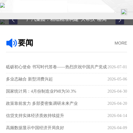
广汽集团：精细精准构建“大帮扶”格局
首页
要闻
MORE
关于中心
新闻中心
砥砺初心使命 书写时代答卷——热烈庆祝中国共产党成
2026-07-01
县域服务
立105周年
多业态融合 新型消费兴起
2026-05-06
案例中心
国家统计局：4月份制造业PMI为50.3%
2026-04-30
政策靠前发力 多部委密集调研未来产业
2026-04-20
联系我们
信贷支持实体经济质效持续提升
2026-04-14
在线留言
高频数据显示中国经济开局良好
2026-04-09