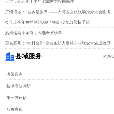
新画卷‌
云浮：2026年上半年七成财力投向民生
广州增城：“吾乡是派潭”——大湾区文旅联动推介大会圆满
举行
今年上半年黄埔签约300个项目 投资总额超千亿
荔湾这两个案例，入选全省榜单！
茂名高州：“社村合作”全链条助力夏粮丰收联农带农成效显
著‌
县域服务
MORE
决策咨询
县域专题调研
第三方评估
形象宣传