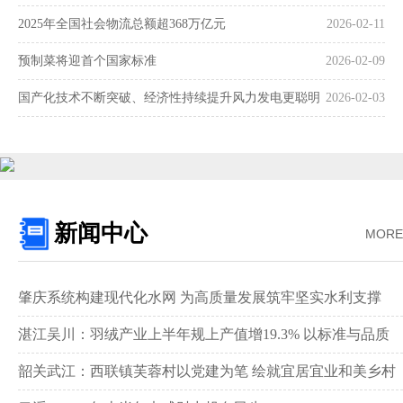
2025年全国社会物流总额超368万亿元
2026-02-11
预制菜将迎首个国家标准
2026-02-09
国产化技术不断突破、经济性持续提升风力发电更聪明
2026-02-03
更可靠
新闻中心
MORE
肇庆系统构建现代化水网 为高质量发展筑牢坚实水利支撑‌
湛江吴川：羽绒产业上半年规上产值增19.3% 以标准与品质
领跑全国赛道‌
韶关武江：西联镇芙蓉村以党建为笔 绘就宜居宜业和美乡村