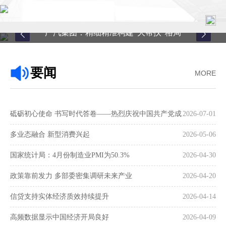
广汽集团：精细精准构建“大帮扶”格局
首页
要闻
MORE
关于中心
新闻中心
砥砺初心使命 书写时代答卷——热烈庆祝中国共产党成
2026-07-01
县域服务
立105周年
多业态融合 新型消费兴起
2026-05-06
案例中心
国家统计局：4月份制造业PMI为50.3%
2026-04-30
政策靠前发力 多部委密集调研未来产业
2026-04-20
联系我们
信贷支持实体经济质效持续提升
2026-04-14
在线留言
高频数据显示中国经济开局良好
2026-04-09