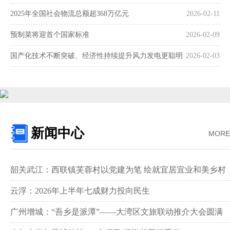
2025年全国社会物流总额超368万亿元
2026-02-11
预制菜将迎首个国家标准
2026-02-09
国产化技术不断突破、经济性持续提升风力发电更聪明
2026-02-03
更可靠
新闻中心
MORE
韶关武江：西联镇芙蓉村以党建为笔 绘就宜居宜业和美乡村
新画卷‌
云浮：2026年上半年七成财力投向民生
广州增城：“吾乡是派潭”——大湾区文旅联动推介大会圆满