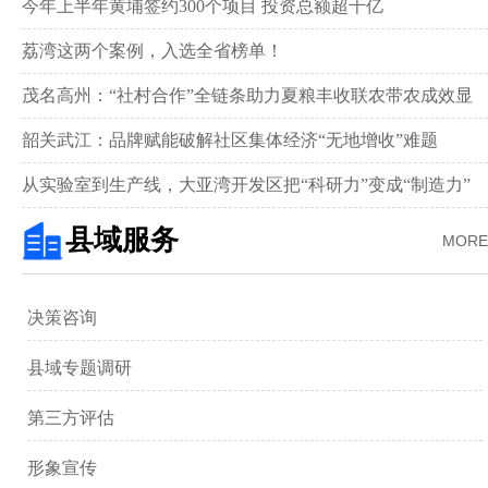
举行
今年上半年黄埔签约300个项目 投资总额超千亿
荔湾这两个案例，入选全省榜单！
茂名高州：“社村合作”全链条助力夏粮丰收联农带农成效显
著‌
韶关武江：品牌赋能破解社区集体经济“无地增收”难题‌
从实验室到生产线，大亚湾开发区把“科研力”变成“制造力”
县域服务
MORE
决策咨询
县域专题调研
第三方评估
形象宣传