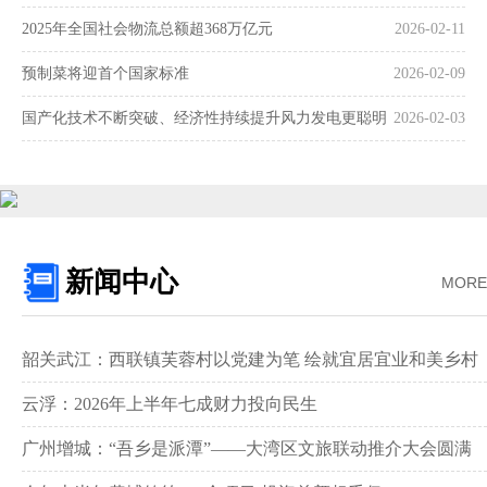
2025年全国社会物流总额超368万亿元
2026-02-11
预制菜将迎首个国家标准
2026-02-09
国产化技术不断突破、经济性持续提升风力发电更聪明
2026-02-03
更可靠
新闻中心
MORE
韶关武江：西联镇芙蓉村以党建为笔 绘就宜居宜业和美乡村
新画卷‌
云浮：2026年上半年七成财力投向民生
广州增城：“吾乡是派潭”——大湾区文旅联动推介大会圆满