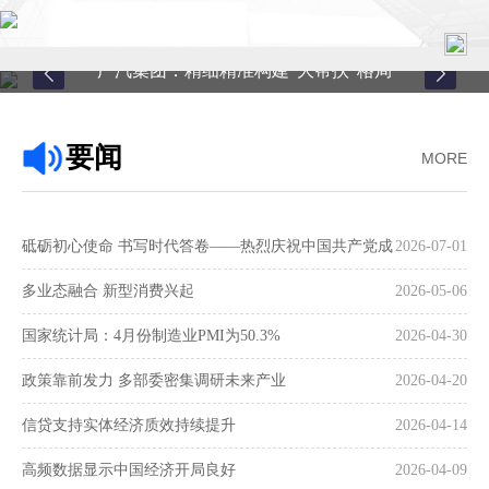
广汽集团：精细精准构建“大帮扶”格局
首页
要闻
MORE
关于中心
新闻中心
砥砺初心使命 书写时代答卷——热烈庆祝中国共产党成
2026-07-01
县域服务
立105周年
多业态融合 新型消费兴起
2026-05-06
案例中心
国家统计局：4月份制造业PMI为50.3%
2026-04-30
政策靠前发力 多部委密集调研未来产业
2026-04-20
联系我们
信贷支持实体经济质效持续提升
2026-04-14
在线留言
高频数据显示中国经济开局良好
2026-04-09