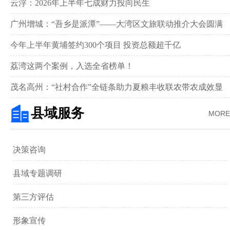
新画卷‌
云浮：2026年上半年七成财力投向民生
广州增城：“吾乡是派潭”——大湾区文旅联动推介大会圆满
举行
今年上半年黄埔签约300个项目 投资总额超千亿
荔湾这两个案例，入选全省榜单！
茂名高州：“社村合作”全链条助力夏粮丰收联农带农成效显
著‌
县域服务
MORE
决策咨询
县域专题调研
第三方评估
形象宣传