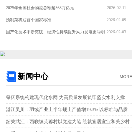
2025年全国社会物流总额超368万亿元
2026-02-11
预制菜将迎首个国家标准
2026-02-09
国产化技术不断突破、经济性持续提升风力发电更聪明
2026-02-03
更可靠
新闻中心
MORE
肇庆系统构建现代化水网 为高质量发展筑牢坚实水利支撑‌
湛江吴川：羽绒产业上半年规上产值增19.3% 以标准与品质
领跑全国赛道‌
韶关武江：西联镇芙蓉村以党建为笔 绘就宜居宜业和美乡村