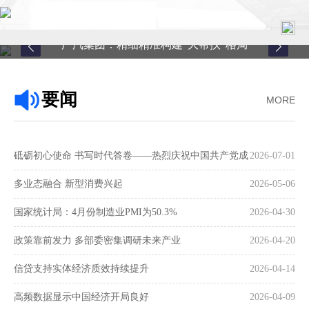
广汽集团：精细精准构建“大帮扶”格局
首页
要闻
MORE
关于中心
新闻中心
砥砺初心使命 书写时代答卷——热烈庆祝中国共产党成
2026-07-01
县域服务
立105周年
多业态融合 新型消费兴起
2026-05-06
案例中心
国家统计局：4月份制造业PMI为50.3%
2026-04-30
政策靠前发力 多部委密集调研未来产业
2026-04-20
联系我们
信贷支持实体经济质效持续提升
2026-04-14
在线留言
高频数据显示中国经济开局良好
2026-04-09