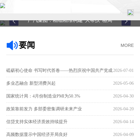
广汽集团：精细精准构建“大帮扶”格局
首页
要闻
MORE
关于中心
新闻中心
砥砺初心使命 书写时代答卷——热烈庆祝中国共产党成
2026-07-01
县域服务
立105周年
多业态融合 新型消费兴起
2026-05-06
案例中心
国家统计局：4月份制造业PMI为50.3%
2026-04-30
政策靠前发力 多部委密集调研未来产业
2026-04-20
联系我们
信贷支持实体经济质效持续提升
2026-04-14
在线留言
高频数据显示中国经济开局良好
2026-04-09