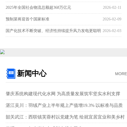
2025年全国社会物流总额超368万亿元
2026-02-11
预制菜将迎首个国家标准
2026-02-09
国产化技术不断突破、经济性持续提升风力发电更聪明
2026-02-03
更可靠
新闻中心
MORE
肇庆系统构建现代化水网 为高质量发展筑牢坚实水利支撑‌
湛江吴川：羽绒产业上半年规上产值增19.3% 以标准与品质
领跑全国赛道‌
韶关武江：西联镇芙蓉村以党建为笔 绘就宜居宜业和美乡村