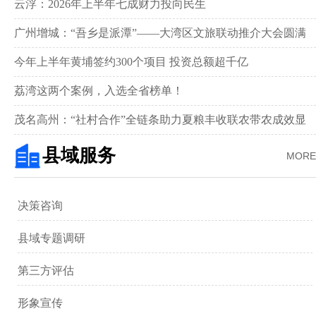
新画卷‌
云浮：2026年上半年七成财力投向民生
广州增城：“吾乡是派潭”——大湾区文旅联动推介大会圆满
举行
今年上半年黄埔签约300个项目 投资总额超千亿
荔湾这两个案例，入选全省榜单！
茂名高州：“社村合作”全链条助力夏粮丰收联农带农成效显
著‌
县域服务
MORE
决策咨询
县域专题调研
第三方评估
形象宣传