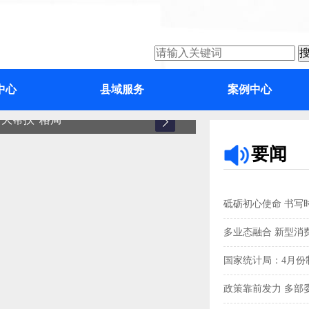
中心
县域服务
案例中心
大帮扶”格局
增城
要闻
砥砺初心使命 书写
多业态融合 新型消
国家统计局：4月份制
政策靠前发力 多部