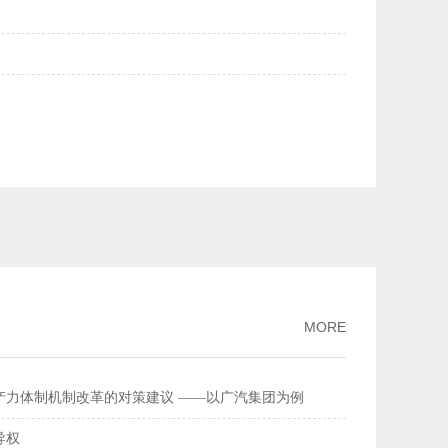
美元均升破6.84——人民币汇率持续走强
2026-02-27
量连续多年全球居首
2026-02-26
流总额超368万亿元
2026-02-11
家标准
2026-02-09
破、经济性持续提升风力发电更聪明更可靠
2026-02-03
MORE
产力体制机制改革的对策建议 ——以广汽集团为例
导权