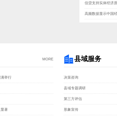
信贷支持实体经济
高频数据显示中国
三大指数扩张，中
央行“地量”逆回购
去年我国企业发明专
3月企业生产活动与
县域服务
MORE
金融总量保持较快
圆满举行
决策咨询
国家统计局：1—2
县域专题调研
税收数据显示：前
第三方评估
2月份CPI涨幅扩大 
显著‌
形象宣传
从春节消费看超大