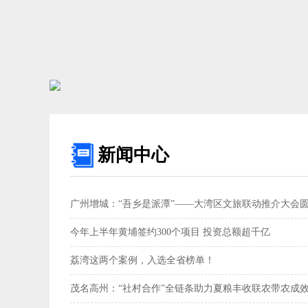
新闻中心
广州增城：“吾乡是派潭”——大湾区文旅联动推介大会
今年上半年黄埔签约300个项目 投资总额超千亿
荔湾这两个案例，入选全省榜单！
茂名高州：“社村合作”全链条助力夏粮丰收联农带农成效