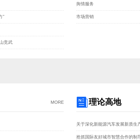
舆情服务
离岸、在岸人民币兑
力”
市场营销
我国发明专利申请
2025年全国社会物
樵山竞武
预制菜将迎首个国
国产化技术不断突
理论高地
MORE
关于深化新能源汽车发展新质生
抢抓国际友好城市智慧合作的制