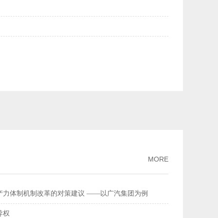
美元均升破6.84——人民币汇率持续走强
2026-02-27
量连续多年全球居首
2026-02-26
流总额超368万亿元
2026-02-11
家标准
2026-02-09
破、经济性持续提升风力发电更聪明更可靠
2026-02-03
MORE
产力体制机制改革的对策建议 ——以广汽集团为例
导权