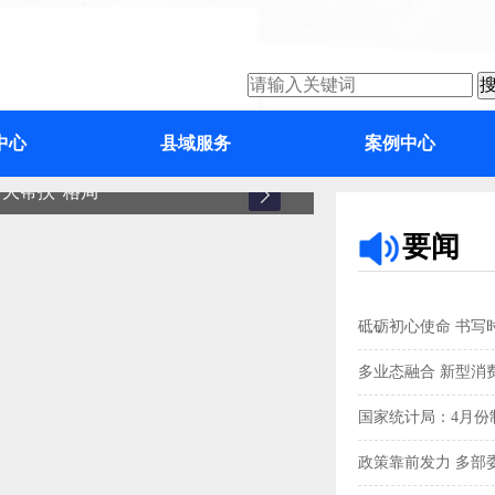
中心
县域服务
案例中心
大帮扶”格局
增城
要闻
砥砺初心使命 书写
多业态融合 新型消
国家统计局：4月份制
政策靠前发力 多部