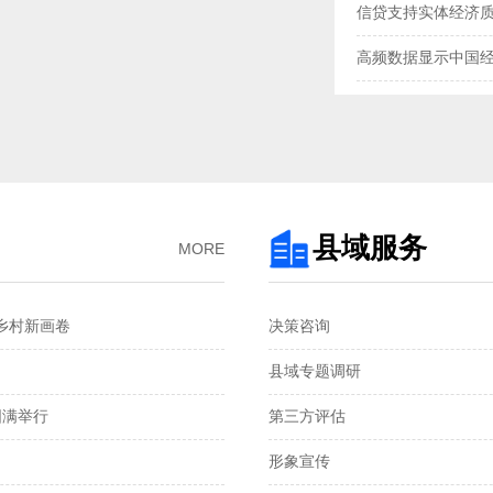
信贷支持实体经济
高频数据显示中国
三大指数扩张，中
央行“地量”逆回购
去年我国企业发明专
3月企业生产活动与
县域服务
MORE
金融总量保持较快
村新画卷‌
决策咨询
国家统计局：1—2
县域专题调研
税收数据显示：前
圆满举行
第三方评估
2月份CPI涨幅扩大 
形象宣传
从春节消费看超大