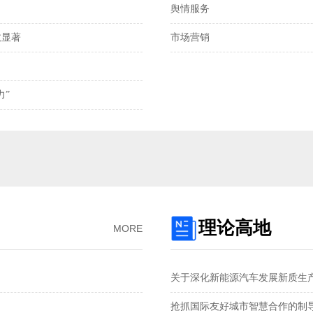
舆情服务
离岸、在岸人民币兑
显著‌
市场营销
我国发明专利申请
2025年全国社会物
力”
预制菜将迎首个国
国产化技术不断突
理论高地
MORE
关于深化新能源汽车发展新质生
抢抓国际友好城市智慧合作的制