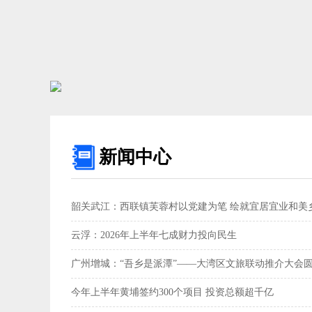
新闻中心
韶关武江：西联镇芙蓉村以党建为笔 绘就宜居宜业和美乡
云浮：2026年上半年七成财力投向民生
广州增城：“吾乡是派潭”——大湾区文旅联动推介大会
今年上半年黄埔签约300个项目 投资总额超千亿