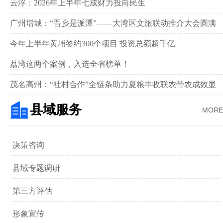
新画卷‌
云浮：2026年上半年七成财力投向民生
广州增城：“吾乡是派潭”——大湾区文旅联动推介大会圆满
举行
今年上半年黄埔签约300个项目 投资总额超千亿
荔湾这两个案例，入选全省榜单！
茂名高州：“社村合作”全链条助力夏粮丰收联农带农成效显
著‌
县域服务
MORE
决策咨询
县域专题调研
第三方评估
形象宣传