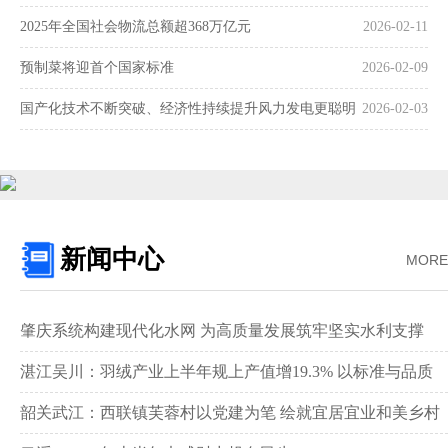
2025年全国社会物流总额超368万亿元
2026-02-11
预制菜将迎首个国家标准
2026-02-09
国产化技术不断突破、经济性持续提升风力发电更聪明
2026-02-03
更可靠
新闻中心
MORE
肇庆系统构建现代化水网 为高质量发展筑牢坚实水利支撑‌
湛江吴川：羽绒产业上半年规上产值增19.3% 以标准与品质
领跑全国赛道‌
韶关武江：西联镇芙蓉村以党建为笔 绘就宜居宜业和美乡村