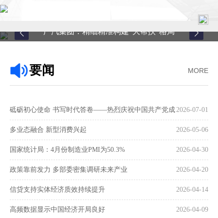
广汽集团：精细精准构建“大帮扶”格局
首页
要闻
MORE
关于中心
新闻中心
砥砺初心使命 书写时代答卷——热烈庆祝中国共产党成
2026-07-01
县域服务
立105周年
多业态融合 新型消费兴起
2026-05-06
案例中心
国家统计局：4月份制造业PMI为50.3%
2026-04-30
政策靠前发力 多部委密集调研未来产业
2026-04-20
联系我们
信贷支持实体经济质效持续提升
2026-04-14
在线留言
高频数据显示中国经济开局良好
2026-04-09