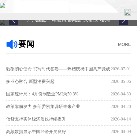
广汽集团：精细精准构建“大帮扶”格局
首页
要闻
MORE
关于中心
新闻中心
砥砺初心使命 书写时代答卷——热烈庆祝中国共产党成
2026-07-01
县域服务
立105周年
多业态融合 新型消费兴起
2026-05-06
案例中心
国家统计局：4月份制造业PMI为50.3%
2026-04-30
政策靠前发力 多部委密集调研未来产业
2026-04-20
联系我们
信贷支持实体经济质效持续提升
2026-04-14
在线留言
高频数据显示中国经济开局良好
2026-04-09