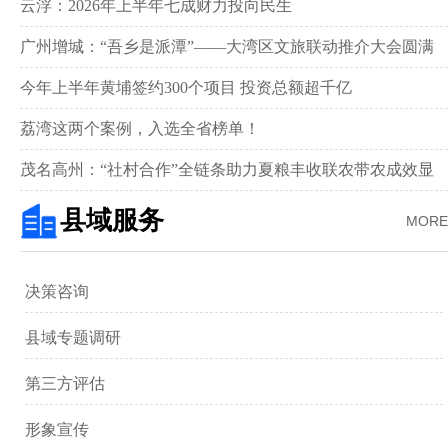
新画卷‌
云浮：2026年上半年七成财力投向民生
广州增城：“吾乡是派潭”——大湾区文旅联动推介大会圆满
举行
今年上半年黄埔签约300个项目 投资总额超千亿
荔湾这两个案例，入选全省榜单！
茂名高州：“社村合作”全链条助力夏粮丰收联农带农成效显
著‌
县域服务
MORE
决策咨询
县域专题调研
第三方评估
形象宣传