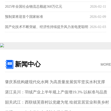
2025年全国社会物流总额超368万亿元
2026-02-11
预制菜将迎首个国家标准
2026-02-09
国产化技术不断突破、经济性持续提升风力发电更聪明
2026-02-03
更可靠
新闻中心
MORE
肇庆系统构建现代化水网 为高质量发展筑牢坚实水利支撑‌
湛江吴川：羽绒产业上半年规上产值增19.3% 以标准与品质
领跑全国赛道‌
韶关武江：西联镇芙蓉村以党建为笔 绘就宜居宜业和美乡村