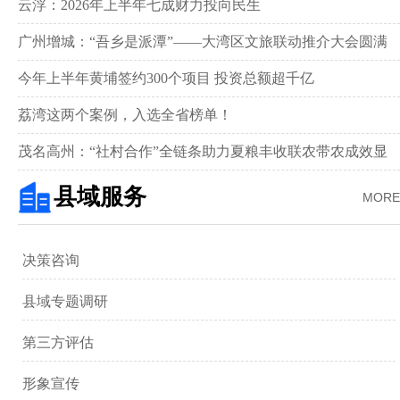
新画卷‌
云浮：2026年上半年七成财力投向民生
广州增城：“吾乡是派潭”——大湾区文旅联动推介大会圆满
举行
今年上半年黄埔签约300个项目 投资总额超千亿
荔湾这两个案例，入选全省榜单！
茂名高州：“社村合作”全链条助力夏粮丰收联农带农成效显
著‌
县域服务
MORE
决策咨询
县域专题调研
第三方评估
形象宣传