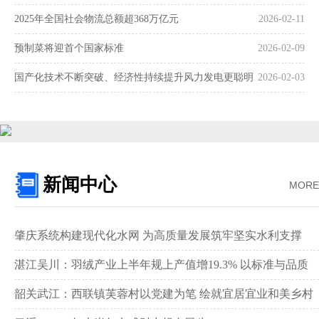
2025年全国社会物流总额超368万亿元
2026-02-11
预制菜将迎首个国家标准
2026-02-09
国产化技术不断突破、经济性持续提升风力发电更聪明
2026-02-03
更可靠
新闻中心
MORE
肇庆系统构建现代化水网 为高质量发展筑牢坚实水利支撑‌
湛江吴川：羽绒产业上半年规上产值增19.3% 以标准与品质
领跑全国赛道‌
韶关武江：西联镇芙蓉村以党建为笔 绘就宜居宜业和美乡村