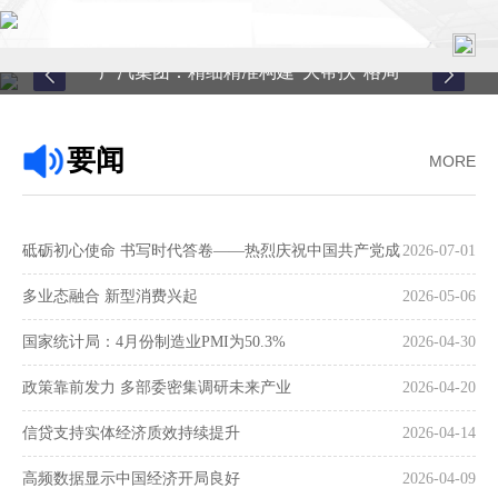
广汽集团：精细精准构建“大帮扶”格局
首页
要闻
MORE
关于中心
新闻中心
砥砺初心使命 书写时代答卷——热烈庆祝中国共产党成
2026-07-01
县域服务
立105周年
多业态融合 新型消费兴起
2026-05-06
案例中心
国家统计局：4月份制造业PMI为50.3%
2026-04-30
政策靠前发力 多部委密集调研未来产业
2026-04-20
联系我们
信贷支持实体经济质效持续提升
2026-04-14
在线留言
高频数据显示中国经济开局良好
2026-04-09