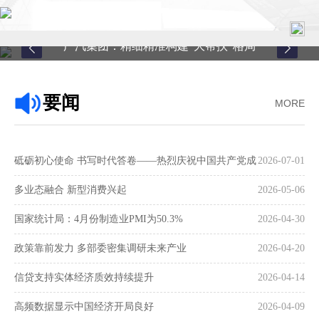
广汽集团：精细精准构建“大帮扶”格局
首页
要闻
MORE
关于中心
新闻中心
砥砺初心使命 书写时代答卷——热烈庆祝中国共产党成
2026-07-01
县域服务
立105周年
多业态融合 新型消费兴起
2026-05-06
案例中心
国家统计局：4月份制造业PMI为50.3%
2026-04-30
政策靠前发力 多部委密集调研未来产业
2026-04-20
联系我们
信贷支持实体经济质效持续提升
2026-04-14
在线留言
高频数据显示中国经济开局良好
2026-04-09