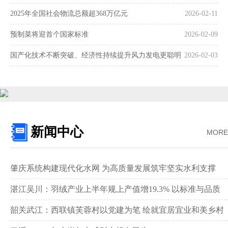
2025年全国社会物流总额超368万亿元
2026-02-11
预制菜将迎首个国家标准
2026-02-09
国产化技术不断突破、经济性持续提升风力发电更聪明
2026-02-03
更可靠
新闻中心
MORE
肇庆系统构建现代化水网 为高质量发展筑牢坚实水利支撑‌
湛江吴川：羽绒产业上半年规上产值增19.3% 以标准与品质
领跑全国赛道‌
韶关武江：西联镇芙蓉村以党建为笔 绘就宜居宜业和美乡村