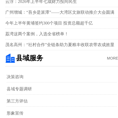
新画卷‌
云浮：2026年上半年七成财力投向民生
广州增城：“吾乡是派潭”——大湾区文旅联动推介大会圆满
举行
今年上半年黄埔签约300个项目 投资总额超千亿
荔湾这两个案例，入选全省榜单！
茂名高州：“社村合作”全链条助力夏粮丰收联农带农成效显
著‌
县域服务
MORE
决策咨询
县域专题调研
第三方评估
形象宣传