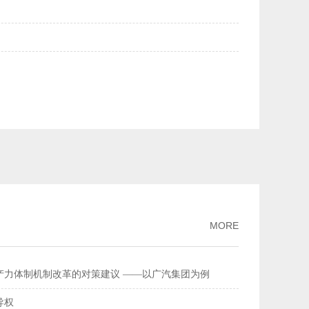
美元均升破6.84——人民币汇率持续走强
2026-02-27
量连续多年全球居首
2026-02-26
流总额超368万亿元
2026-02-11
家标准
2026-02-09
破、经济性持续提升风力发电更聪明更可靠
2026-02-03
MORE
产力体制机制改革的对策建议 ——以广汽集团为例
导权