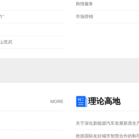
舆情服务
离岸、在岸人民币兑
力”
市场营销
我国发明专利申请
2025年全国社会物
樵山竞武
预制菜将迎首个国
国产化技术不断突
理论高地
MORE
关于深化新能源汽车发展新质生
抢抓国际友好城市智慧合作的制