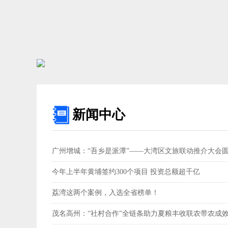
新闻中心
广州增城：“吾乡是派潭”——大湾区文旅联动推介大会
今年上半年黄埔签约300个项目 投资总额超千亿
荔湾这两个案例，入选全省榜单！
茂名高州：“社村合作”全链条助力夏粮丰收联农带农成效