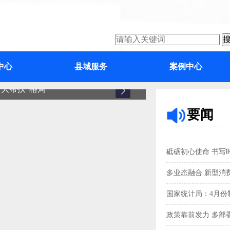
中心
县域服务
案例中心
大帮扶”格局
增城
要闻
砥砺初心使命 书写
多业态融合 新型消
国家统计局：4月份制
政策靠前发力 多部