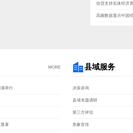
信贷支持实体经济
高频数据显示中国
三大指数扩张，中
央行“地量”逆回购
去年我国企业发明专
3月企业生产活动与
县域服务
MORE
金融总量保持较快
圆满举行
决策咨询
国家统计局：1—2
县域专题调研
税收数据显示：前
第三方评估
2月份CPI涨幅扩大 
显著‌
形象宣传
从春节消费看超大