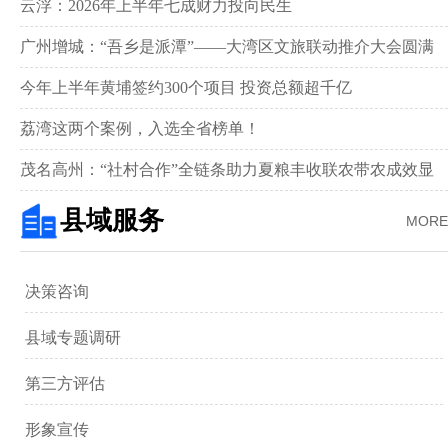
新画卷‌
云浮：2026年上半年七成财力投向民生
广州增城：“吾乡是派潭”——大湾区文旅联动推介大会圆满
举行
今年上半年黄埔签约300个项目 投资总额超千亿
荔湾这两个案例，入选全省榜单！
茂名高州：“社村合作”全链条助力夏粮丰收联农带农成效显
著‌
县域服务
MORE
决策咨询
县域专题调研
第三方评估
形象宣传