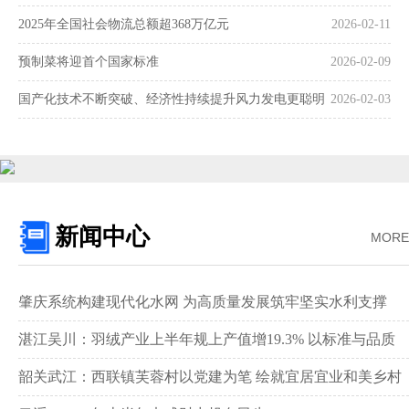
2025年全国社会物流总额超368万亿元
2026-02-11
预制菜将迎首个国家标准
2026-02-09
国产化技术不断突破、经济性持续提升风力发电更聪明
2026-02-03
更可靠
新闻中心
MORE
肇庆系统构建现代化水网 为高质量发展筑牢坚实水利支撑‌
湛江吴川：羽绒产业上半年规上产值增19.3% 以标准与品质
领跑全国赛道‌
韶关武江：西联镇芙蓉村以党建为笔 绘就宜居宜业和美乡村