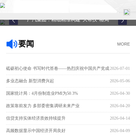
广汽集团：精细精准构建“大帮扶”格局
首页
要闻
MORE
关于中心
新闻中心
砥砺初心使命 书写时代答卷——热烈庆祝中国共产党成
2026-07-01
县域服务
立105周年
多业态融合 新型消费兴起
2026-05-06
案例中心
国家统计局：4月份制造业PMI为50.3%
2026-04-30
政策靠前发力 多部委密集调研未来产业
2026-04-20
联系我们
信贷支持实体经济质效持续提升
2026-04-14
在线留言
高频数据显示中国经济开局良好
2026-04-09