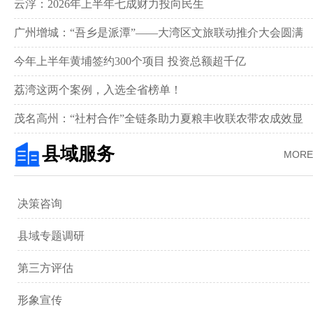
新画卷‌
云浮：2026年上半年七成财力投向民生
广州增城：“吾乡是派潭”——大湾区文旅联动推介大会圆满
举行
今年上半年黄埔签约300个项目 投资总额超千亿
荔湾这两个案例，入选全省榜单！
茂名高州：“社村合作”全链条助力夏粮丰收联农带农成效显
著‌
县域服务
MORE
决策咨询
县域专题调研
第三方评估
形象宣传