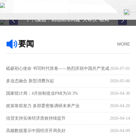
广汽集团：精细精准构建“大帮扶”格局
首页
要闻
MORE
关于中心
新闻中心
砥砺初心使命 书写时代答卷——热烈庆祝中国共产党成
2026-07-01
县域服务
立105周年
多业态融合 新型消费兴起
2026-05-06
案例中心
国家统计局：4月份制造业PMI为50.3%
2026-04-30
政策靠前发力 多部委密集调研未来产业
2026-04-20
联系我们
信贷支持实体经济质效持续提升
2026-04-14
在线留言
高频数据显示中国经济开局良好
2026-04-09