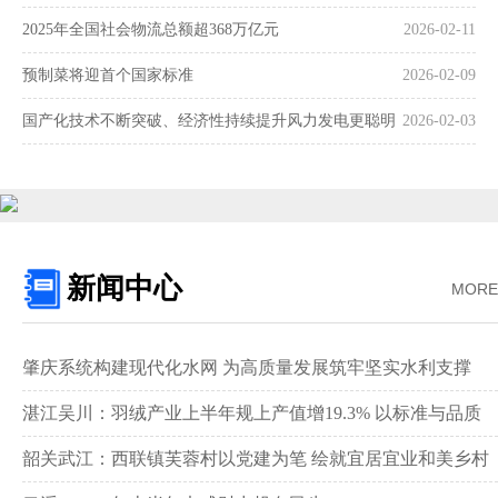
2025年全国社会物流总额超368万亿元
2026-02-11
预制菜将迎首个国家标准
2026-02-09
国产化技术不断突破、经济性持续提升风力发电更聪明
2026-02-03
更可靠
新闻中心
MORE
肇庆系统构建现代化水网 为高质量发展筑牢坚实水利支撑‌
湛江吴川：羽绒产业上半年规上产值增19.3% 以标准与品质
领跑全国赛道‌
韶关武江：西联镇芙蓉村以党建为笔 绘就宜居宜业和美乡村