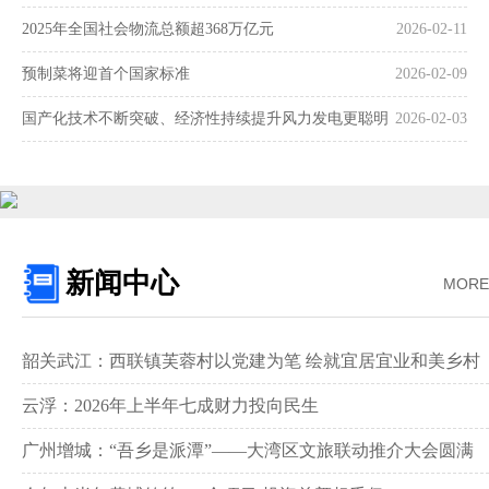
2025年全国社会物流总额超368万亿元
2026-02-11
预制菜将迎首个国家标准
2026-02-09
国产化技术不断突破、经济性持续提升风力发电更聪明
2026-02-03
更可靠
新闻中心
MORE
韶关武江：西联镇芙蓉村以党建为笔 绘就宜居宜业和美乡村
新画卷‌
云浮：2026年上半年七成财力投向民生
广州增城：“吾乡是派潭”——大湾区文旅联动推介大会圆满