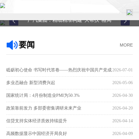
广汽集团：精细精准构建“大帮扶”格局
首页
要闻
MORE
关于中心
新闻中心
砥砺初心使命 书写时代答卷——热烈庆祝中国共产党成
2026-07-01
县域服务
立105周年
多业态融合 新型消费兴起
2026-05-06
案例中心
国家统计局：4月份制造业PMI为50.3%
2026-04-30
政策靠前发力 多部委密集调研未来产业
2026-04-20
联系我们
信贷支持实体经济质效持续提升
2026-04-14
在线留言
高频数据显示中国经济开局良好
2026-04-09