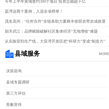
举行
今年上半年黄埔签约300个项目 投资总额超千亿
荔湾这两个案例，入选全省榜单！
茂名高州：“社村合作”全链条助力夏粮丰收联农带农成效显
著‌
韶关武江：品牌赋能破解社区集体经济“无地增收”难题‌
从实验室到生产线，大亚湾开发区把“科研力”变成“制造力”
县域服务
MORE
决策咨询
县域专题调研
第三方评估
形象宣传