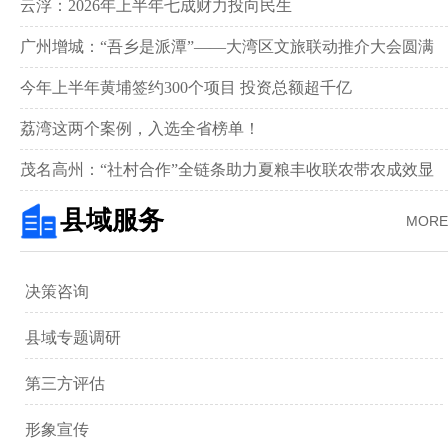
新画卷‌
云浮：2026年上半年七成财力投向民生
广州增城：“吾乡是派潭”——大湾区文旅联动推介大会圆满
举行
今年上半年黄埔签约300个项目 投资总额超千亿
荔湾这两个案例，入选全省榜单！
茂名高州：“社村合作”全链条助力夏粮丰收联农带农成效显
著‌
县域服务
MORE
决策咨询
县域专题调研
第三方评估
形象宣传