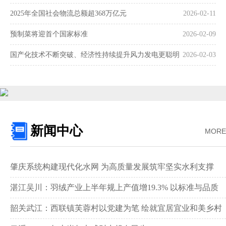
2025年全国社会物流总额超368万亿元
2026-02-11
预制菜将迎首个国家标准
2026-02-09
国产化技术不断突破、经济性持续提升风力发电更聪明
2026-02-03
更可靠
新闻中心
MORE
肇庆系统构建现代化水网 为高质量发展筑牢坚实水利支撑‌
湛江吴川：羽绒产业上半年规上产值增19.3% 以标准与品质
领跑全国赛道‌
韶关武江：西联镇芙蓉村以党建为笔 绘就宜居宜业和美乡村