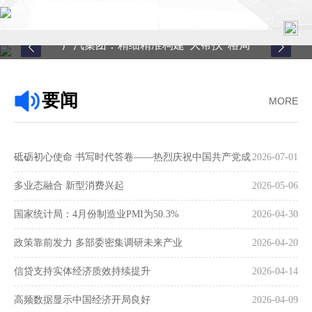
广汽集团：精细精准构建“大帮扶”格局
首页
要闻
MORE
关于中心
新闻中心
砥砺初心使命 书写时代答卷——热烈庆祝中国共产党成
2026-07-01
县域服务
立105周年
多业态融合 新型消费兴起
2026-05-06
案例中心
国家统计局：4月份制造业PMI为50.3%
2026-04-30
政策靠前发力 多部委密集调研未来产业
2026-04-20
联系我们
信贷支持实体经济质效持续提升
2026-04-14
在线留言
高频数据显示中国经济开局良好
2026-04-09