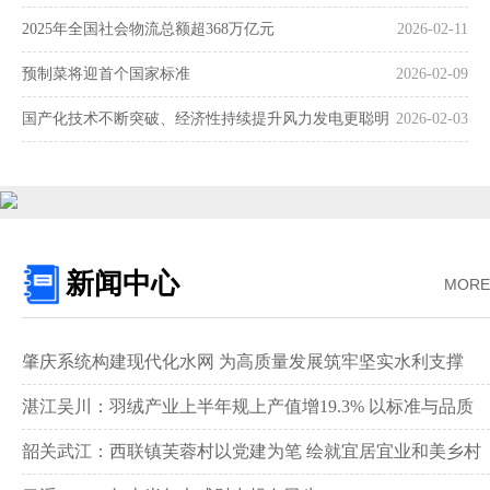
2025年全国社会物流总额超368万亿元
2026-02-11
预制菜将迎首个国家标准
2026-02-09
国产化技术不断突破、经济性持续提升风力发电更聪明
2026-02-03
更可靠
新闻中心
MORE
肇庆系统构建现代化水网 为高质量发展筑牢坚实水利支撑‌
湛江吴川：羽绒产业上半年规上产值增19.3% 以标准与品质
领跑全国赛道‌
韶关武江：西联镇芙蓉村以党建为笔 绘就宜居宜业和美乡村