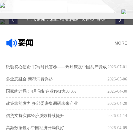
广汽集团：精细精准构建“大帮扶”格局
首页
要闻
MORE
关于中心
新闻中心
砥砺初心使命 书写时代答卷——热烈庆祝中国共产党成
2026-07-01
县域服务
立105周年
多业态融合 新型消费兴起
2026-05-06
案例中心
国家统计局：4月份制造业PMI为50.3%
2026-04-30
政策靠前发力 多部委密集调研未来产业
2026-04-20
联系我们
信贷支持实体经济质效持续提升
2026-04-14
在线留言
高频数据显示中国经济开局良好
2026-04-09