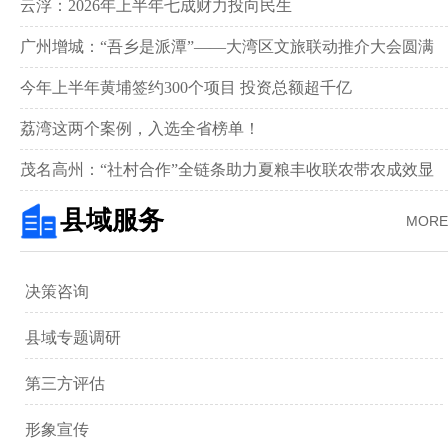
新画卷‌
云浮：2026年上半年七成财力投向民生
广州增城：“吾乡是派潭”——大湾区文旅联动推介大会圆满
举行
今年上半年黄埔签约300个项目 投资总额超千亿
荔湾这两个案例，入选全省榜单！
茂名高州：“社村合作”全链条助力夏粮丰收联农带农成效显
著‌
县域服务
MORE
决策咨询
县域专题调研
第三方评估
形象宣传