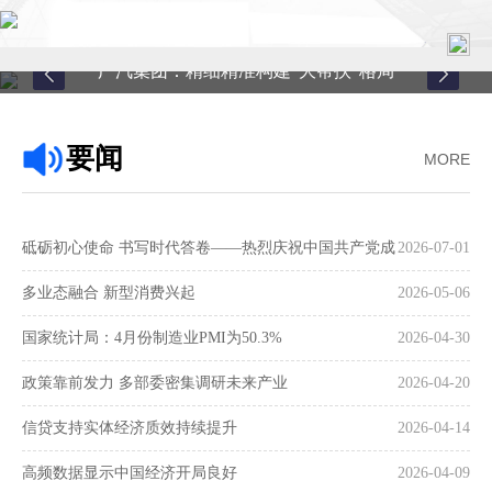
广汽集团：精细精准构建“大帮扶”格局
首页
要闻
MORE
关于中心
新闻中心
砥砺初心使命 书写时代答卷——热烈庆祝中国共产党成
2026-07-01
县域服务
立105周年
多业态融合 新型消费兴起
2026-05-06
案例中心
国家统计局：4月份制造业PMI为50.3%
2026-04-30
政策靠前发力 多部委密集调研未来产业
2026-04-20
联系我们
信贷支持实体经济质效持续提升
2026-04-14
在线留言
高频数据显示中国经济开局良好
2026-04-09