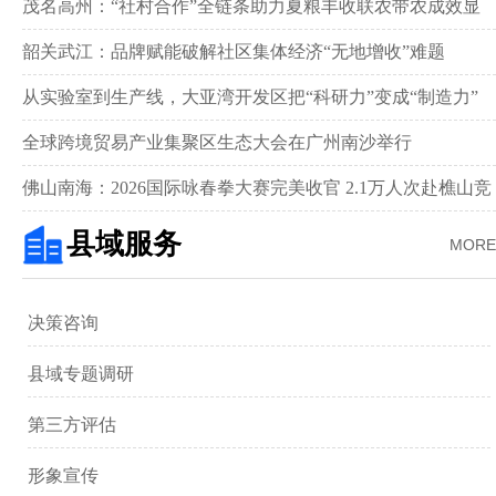
茂名高州：“社村合作”全链条助力夏粮丰收联农带农成效显
著‌
韶关武江：品牌赋能破解社区集体经济“无地增收”难题‌
从实验室到生产线，大亚湾开发区把“科研力”变成“制造力”
全球跨境贸易产业集聚区生态大会在广州南沙举行
佛山南海：2026国际咏春拳大赛完美收官 2.1万人次赴樵山竞
武
县域服务
MORE
决策咨询
县域专题调研
第三方评估
形象宣传