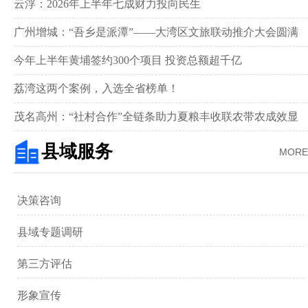
新画卷‌
云浮：2026年上半年七成财力投向民生
广州增城：“吾乡是派潭”——大湾区文旅联动推介大会圆满
举行
今年上半年黄埔签约300个项目 投资总额超千亿
荔湾这两个案例，入选全省榜单！
茂名高州：“社村合作”全链条助力夏粮丰收联农带农成效显
著‌
县域服务
MORE
决策咨询
县域专题调研
第三方评估
形象宣传