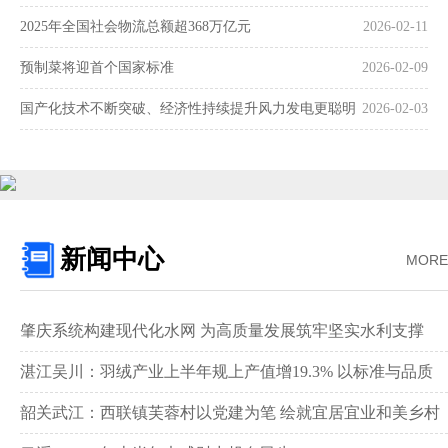
2025年全国社会物流总额超368万亿元
2026-02-11
预制菜将迎首个国家标准
2026-02-09
国产化技术不断突破、经济性持续提升风力发电更聪明
2026-02-03
更可靠
新闻中心
MORE
肇庆系统构建现代化水网 为高质量发展筑牢坚实水利支撑‌
湛江吴川：羽绒产业上半年规上产值增19.3% 以标准与品质
领跑全国赛道‌
韶关武江：西联镇芙蓉村以党建为笔 绘就宜居宜业和美乡村