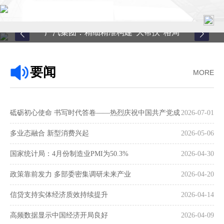
广汽集团：精细精准构建“大帮扶”格局
首页
要闻
MORE
关于中心
新闻中心
砥砺初心使命 书写时代答卷——热烈庆祝中国共产党成
2026-07-01
县域服务
立105周年
多业态融合 新型消费兴起
2026-05-06
案例中心
国家统计局：4月份制造业PMI为50.3%
2026-04-30
政策靠前发力 多部委密集调研未来产业
2026-04-20
联系我们
信贷支持实体经济质效持续提升
2026-04-14
在线留言
高频数据显示中国经济开局良好
2026-04-09