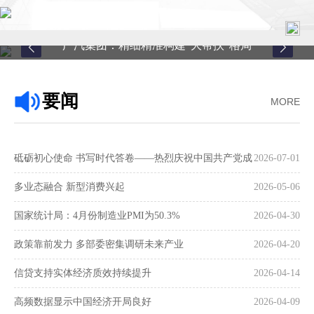
广汽集团：精细精准构建“大帮扶”格局
首页
要闻
MORE
关于中心
新闻中心
砥砺初心使命 书写时代答卷——热烈庆祝中国共产党成
2026-07-01
县域服务
立105周年
多业态融合 新型消费兴起
2026-05-06
案例中心
国家统计局：4月份制造业PMI为50.3%
2026-04-30
政策靠前发力 多部委密集调研未来产业
2026-04-20
联系我们
信贷支持实体经济质效持续提升
2026-04-14
在线留言
高频数据显示中国经济开局良好
2026-04-09