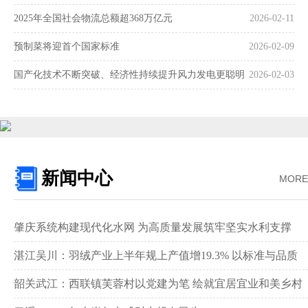
2025年全国社会物流总额超368万亿元
2026-02-11
预制菜将迎首个国家标准
2026-02-09
国产化技术不断突破、经济性持续提升风力发电更聪明
2026-02-03
更可靠
新闻中心
MORE
肇庆系统构建现代化水网 为高质量发展筑牢坚实水利支撑‌
湛江吴川：羽绒产业上半年规上产值增19.3% 以标准与品质
领跑全国赛道‌
韶关武江：西联镇芙蓉村以党建为笔 绘就宜居宜业和美乡村