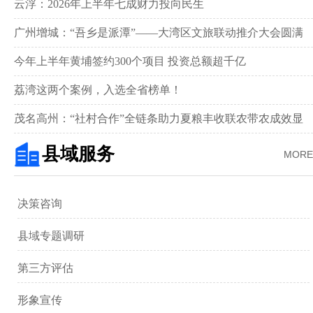
新画卷‌
云浮：2026年上半年七成财力投向民生
广州增城：“吾乡是派潭”——大湾区文旅联动推介大会圆满
举行
今年上半年黄埔签约300个项目 投资总额超千亿
荔湾这两个案例，入选全省榜单！
茂名高州：“社村合作”全链条助力夏粮丰收联农带农成效显
著‌
县域服务
MORE
决策咨询
县域专题调研
第三方评估
形象宣传