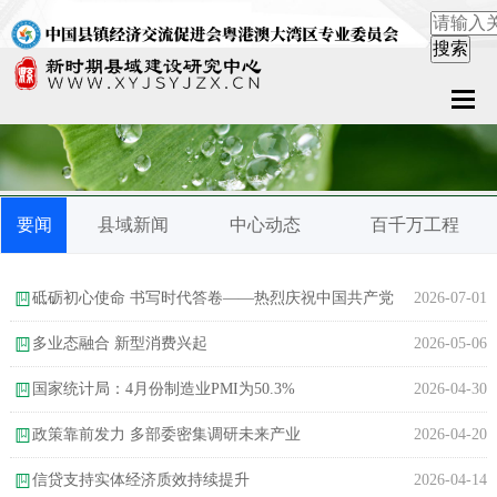
首页
关于中心
要闻
县域新闻
中心动态
百千万工程
新闻中心
县域服务
砥砺初心使命 书写时代答卷——热烈庆祝中国共产党
2026-07-01
案例中心
成立105周年
多业态融合 新型消费兴起
2026-05-06
国家统计局：4月份制造业PMI为50.3%
2026-04-30
联系我们
政策靠前发力 多部委密集调研未来产业
2026-04-20
在线留言
信贷支持实体经济质效持续提升
2026-04-14