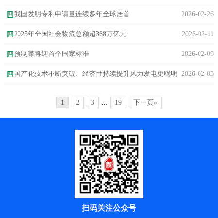
续走强
我国发明专利申请量连续多年全球居首
2026-02-26
2025年全国社会物流总额超368万亿元
2026-02-11
预制菜将迎首个国家标准
2026-02-09
国产化技术不断突破、经济性持续提升风力发电更聪明
2026-02-03
更可靠
1
2
3
...
19
下一页»
扫码关注公众号